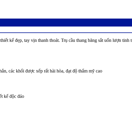
ết kế đẹp, tay vịn thanh thoát. Trụ cầu thang băng sắt uốn lượn tinh 
n, các khối được xếp rất hài hòa, đạt độ thẩm mỹ cao
ết kế độc đáo