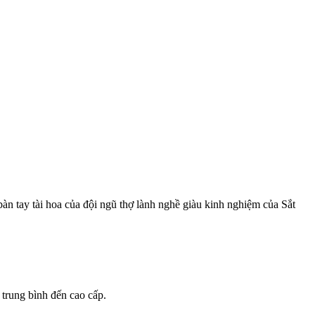
n tay tài hoa của đội ngũ thợ lành nghề giàu kinh nghiệm của Sắt
 trung bình đến cao cấp.