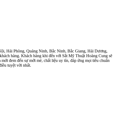
Hà Nội, Hải Phòng, Quảng Ninh, Bắc Ninh, Bắc Giang, Hải Dương,
a khách hàng. Khách hàng khi đến với Sắt Mỹ Thuật Hoàng Cung sẽ
mới đem đến sự mới mẻ, chất liệu uy tín, đáp ứng mọi tiêu chuẩn
iều tuyệt vời nhất.