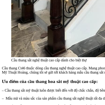
Cầu thang sắt nghệ thuật cao cấp dành cho biệt thự
Cầu thang Ct46 thuộc dòng cầu thang nghệ thuật cao cấp. Mang phong
Mỹ Thuật Hoàng, chúng tôi sẽ gửi tới khách hàng mẫu cầu thang sắt n
Ưu điểm của cầu thang hoa sắt mỹ thuật cao cấp:
– Cầu thang sắt mỹ thuật luôn được biết đến với độ chắc chắn, độ bền
– Mẫu mã và màu sắc của sản phẩm cầu thang sắt nghệ thuật rất đa dạ