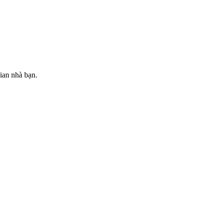
gian nhà bạn.