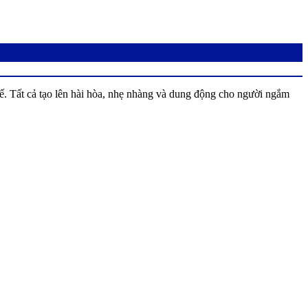
tế. Tất cả tạo lên hài hòa, nhẹ nhàng và dung động cho người ngắm