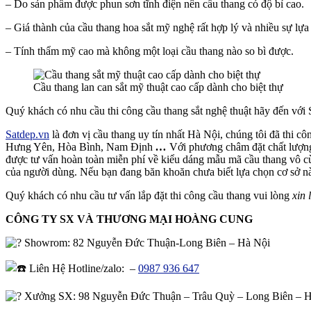
– Do sản phẩm được phun sơn tĩnh điện nên cầu thang có độ bỉ cao.
– Giá thành của cầu thang hoa sắt mỹ nghệ rất hợp lý và nhiều sự lựa
– Tính thẩm mỹ cao mà không một loại cầu thang nào so bì được.
Cầu thang lan can sắt mỹ thuật cao cấp dành cho biệt thự
Quý khách có nhu cầu thi công cầu thang sắt nghệ thuật hãy đến với 
Satdep.vn
là đơn vị cầu thang uy tín nhất Hà Nội, chúng tôi đã thi
Hưng Yên, Hòa Bình, Nam Định
…
Với phương châm đặt chất lượng
được tư vấn hoàn toàn miễn phí về kiểu dáng mẫu mã cầu thang vô c
của người dùng. Nếu bạn đang băn khoăn chưa biết lựa chọn cơ sở nào
Quý khách có nhu cầu tư vấn lắp đặt thi công cầu thang vui lòng
xin 
CÔNG TY SX VÀ THƯƠNG MẠI HOÀNG CUNG
Showrom: 82 Nguyễn Đức Thuận-Long Biên – Hà Nội
Liên Hệ Hotline/zalo:
–
0987 936 647
Xưởng SX: 98 Nguyễn Đức Thuận – Trâu Quỳ – Long Biên – H