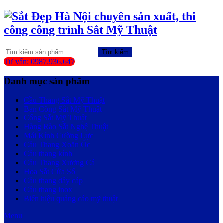
Tìm kiếm
Tư vấn: 0987.936.647
Danh mục sản phẩm
Cầu Thang Sắt Mỹ Thuật
Ban Công Sắt Mỹ Thuật
Cổng Sắt Mỹ Thuật
Hàng Rào Sắt Nghệ Thuật
Mái Kính Cường Lực
Cầu Thang Xoắn Ốc
Cầu thang kính
Cầu Thang Xương Cá
Hoa Sắt Cửa Sổ
Cầu thang dây cáp
Cầu thang inox
Biển hiệu quảng cáo mỹ thuật
Menu