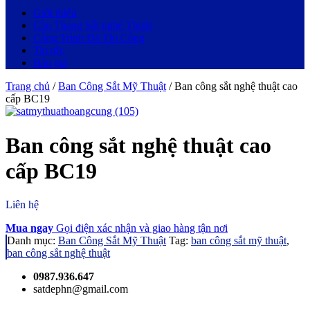
Giới thiệu
Cầu Thang Sắt nghệ Thuật
Công Trình Đã Thi Công
Tin tức
Báo giá
Trang chủ
/
Ban Công Sắt Mỹ Thuật
/ Ban công sắt nghệ thuật cao
cấp BC19
Ban công sắt nghệ thuật cao
cấp BC19
Liên hệ
Mua ngay
Gọi điện xác nhận và giao hàng tận nơi
Danh mục:
Ban Công Sắt Mỹ Thuật
Tag:
ban công sắt mỹ thuật
,
ban công sắt nghệ thuật
0987.936.647
satdephn@gmail.com