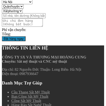
Phí vận chuyển:
Tổng:
Đặt hàng ngay
THÔNG TIN LIÊN HỆ
CÔNG TY SX VÀ THƯƠNG MẠI HOÀNG CUNG
Chuyên: Sắt mỹ thuật và CNC mỹ thuật
Địa chỉ: 82 Nguyễn Đức Thuận- Long Biên- Hà Nội
Điện thoại: 0987936647
Danh Mục Trợ Giúp
Cầu Thang Sắt Mỹ Thuật
Ban Công Sắt Mỹ Thuật
Cổng Sắt Mỹ Thuật
Hàng Rào Sắt Nghệ Thuật