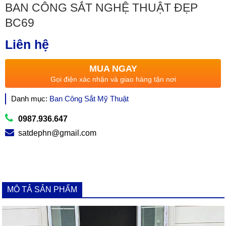
BAN CÔNG SẮT NGHỆ THUẬT ĐẸP
BC69
Liên hệ
MUA NGAY
Gọi điện xác nhận và giao hàng tận nơi
Danh mục:
Ban Công Sắt Mỹ Thuật
0987.936.647
satdephn@gmail.com
MÔ TẢ SẢN PHẨM