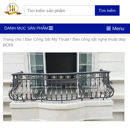
Tìm kiếm
DANH MỤC SẢN PHẨM
Menu
Trang chủ
/
Ban Công Sắt Mỹ Thuật
/ Ban công sắt nghệ thuật đẹp
BC69