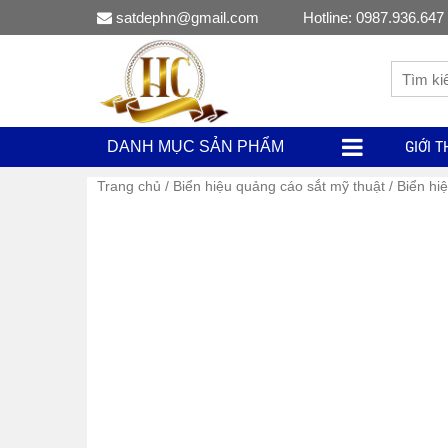
satdephn@gmail.com
Hotline: 0987.936.647
GIỚI T
DANH MỤC SẢN PHẨM
Trang chủ
/
Biển hiệu quảng cáo sắt mỹ thuật
/ Biển hi