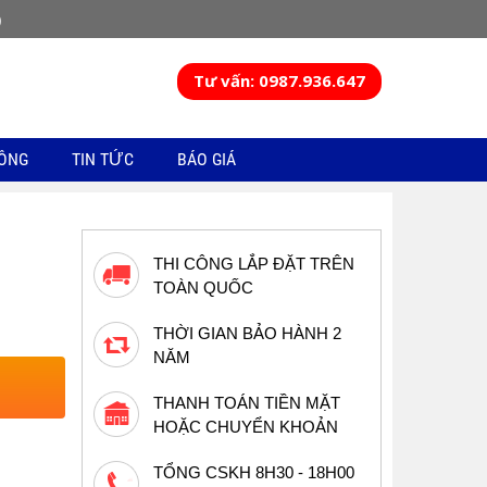
)
Tư vấn: 0987.936.647
CÔNG
TIN TỨC
BÁO GIÁ
THI CÔNG LẮP ĐẶT TRÊN
TOÀN QUỐC
THỜI GIAN BẢO HÀNH 2
NĂM
THANH TOÁN TIỀN MẶT
HOẶC CHUYỂN KHOẢN
TỔNG CSKH 8H30 - 18H00