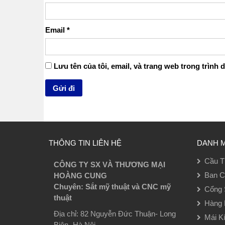
Email
*
Lưu tên của tôi, email, và trang web trong trình d
THÔNG TIN LIÊN HỆ
DANH 
Cầu T
CÔNG TY SX VÀ THƯƠNG MẠI
Ban C
HOÀNG CUNG
Chuyên: Sắt mỹ thuật và CNC mỹ
Cổng 
thuật
Hàng 
Địa chỉ: 82 Nguyễn Đức Thuận- Long
Mái K
Biên- Hà Nội