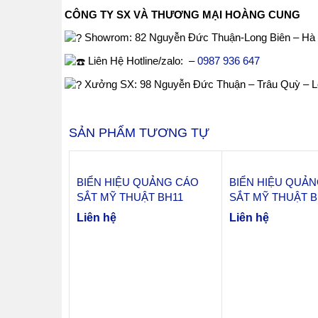
CÔNG TY SX VÀ THƯƠNG MẠI HOÀNG CUNG
Showrom: 82 Nguyễn Đức Thuận-Long Biên – Hà 
Liên Hệ Hotline/zalo: –
0987 936 647
Xưởng SX: 98 Nguyễn Đức Thuận – Trâu Quỳ – Lo
SẢN PHẨM TƯƠNG TỰ
BIỂN HIỆU QUẢNG CÁO
BIỂN HIỆU QUẢ
SẮT MỸ THUẬT BH11
SẮT MỸ THUẬT B
Liên hệ
Liên hệ