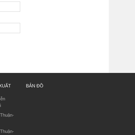
XUẤT
BẢN ĐỒ
yễn
i
Thuận-
Thuận-