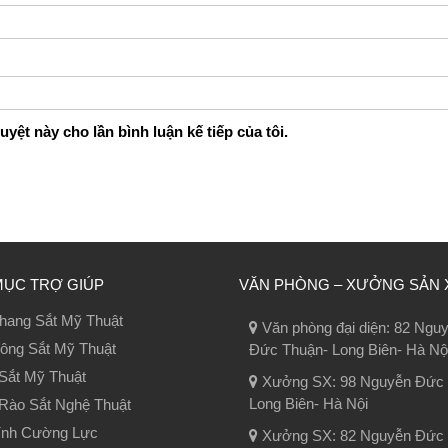
uyệt này cho lần bình luận kế tiếp của tôi.
MỤC TRỢ GIÚP
VĂN PHÒNG – XƯỞNG SẢN 
hang Sắt Mỹ Thuật
Văn phòng đại diện: 82 Ngu
ông Sắt Mỹ Thuật
Đức Thuận- Long Biên- Hà Nộ
Sắt Mỹ Thuật
Xưởng SX: 98 Nguyễn Đức 
Long Biên- Hà Nội
Rào Sắt Nghệ Thuật
ính Cường Lực
Xưởng SX: 82 Nguyễn Đức 