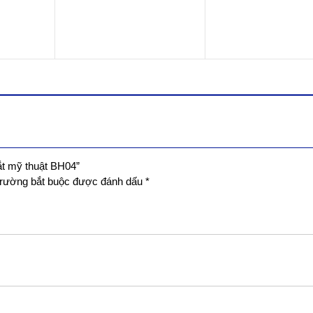
ắt mỹ thuật BH04”
trường bắt buộc được đánh dấu
*