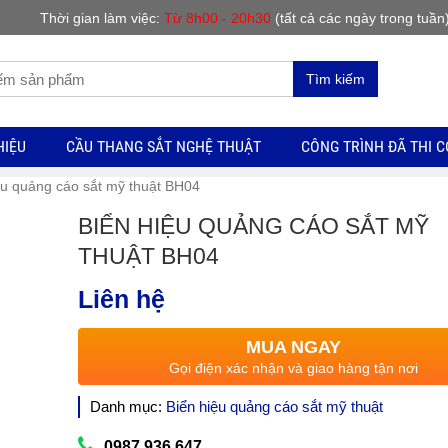
Thời gian làm việc:
Từ 8h00 - 20h30
(tất cả các ngày trong tuần
Tìm kiếm
HIỆU
CẦU THANG SẮT NGHỆ THUẬT
CÔNG TRÌNH ĐÃ THI 
ệu quảng cáo sắt mỹ thuật BH04
BIỂN HIỆU QUẢNG CÁO SẮT MỸ
THUẬT BH04
Liên hệ
MUA NGAY
Gọi điện xác nhận và giao hàng tận nơi
Danh mục:
Biển hiệu quảng cáo sắt mỹ thuật
0987.936.647