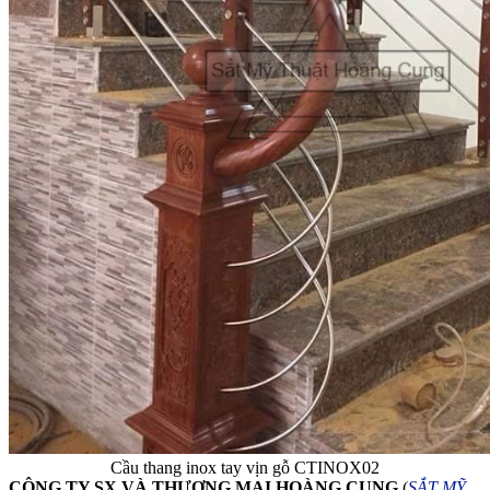
Cầu thang inox tay vịn gỗ CTINOX02
CÔNG TY SX VÀ THƯƠNG MẠI HOÀNG CUNG
(
SẮT MỸ