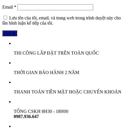
Email
*
Lưu tên của tôi, email, và trang web trong trình duyệt này cho
lần bình luận kế tiếp của tôi.
THI CÔNG LẮP ĐẶT TRÊN TOÀN QUỐC
THỜI GIAN BẢO HÀNH 2 NĂM
THANH TOÁN TIỀN MẶT HOẶC CHUYỂN KHOẢN
TỔNG CSKH 8H30 - 18H00
0987.936.647