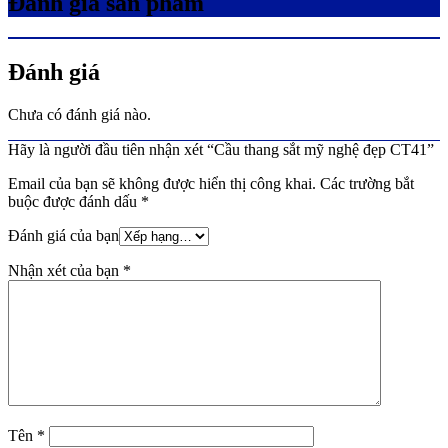
Đánh giá sản phẩm
Đánh giá
Chưa có đánh giá nào.
Hãy là người đầu tiên nhận xét “Cầu thang sắt mỹ nghệ đẹp CT41”
Email của bạn sẽ không được hiển thị công khai.
Các trường bắt
buộc được đánh dấu
*
Đánh giá của bạn
Nhận xét của bạn
*
Tên
*