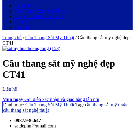
Giới thiệu
Cầu Thang Sắt nghệ Thuật
Công Trình Đã Thi Công
Tin tức
Báo giá
Trang chủ
/
Cầu Thang Sắt Mỹ Thuật
/ Cầu thang sắt mỹ nghệ đẹp
CT41
Cầu thang sắt mỹ nghệ đẹp
CT41
Liên hệ
Mua ngay
Gọi điện xác nhận và giao hàng tận nơi
Danh mục:
Cầu Thang Sắt Mỹ Thuật
Tag:
cầu thang sắt mỹ thuật
,
cầu thang sắt nghệ thuật
0987.936.647
satdephn@gmail.com