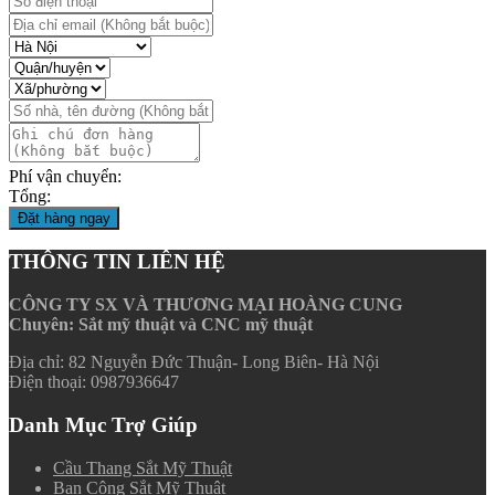
Phí vận chuyển:
Tổng:
Đặt hàng ngay
THÔNG TIN LIÊN HỆ
CÔNG TY SX VÀ THƯƠNG MẠI HOÀNG CUNG
Chuyên: Sắt mỹ thuật và CNC mỹ thuật
Địa chỉ: 82 Nguyễn Đức Thuận- Long Biên- Hà Nội
Điện thoại: 0987936647
Danh Mục Trợ Giúp
Cầu Thang Sắt Mỹ Thuật
Ban Công Sắt Mỹ Thuật