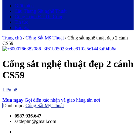
Giới thiệu
Cầu Thang Sắt nghệ Thuật
Công Trình Đã Thi Công
Tin tức
Báo giá
Trang chủ
/
Cổng Sắt Mỹ Thuật
/ Cổng sắt nghệ thuật đẹp 2 cánh
CS59
Cổng sắt nghệ thuật đẹp 2 cánh
CS59
Liên hệ
Mua ngay
Gọi điện xác nhận và giao hàng tận nơi
Danh mục:
Cổng Sắt Mỹ Thuật
0987.936.647
satdephn@gmail.com