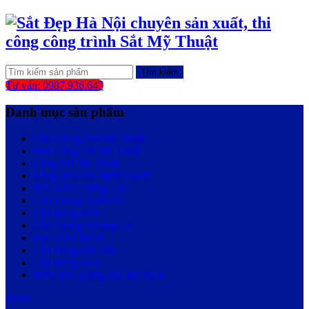
Tìm kiếm
Tư vấn: 0987.936.647
Danh mục sản phẩm
Cầu Thang Sắt Mỹ Thuật
Ban Công Sắt Mỹ Thuật
Cổng Sắt Mỹ Thuật
Hàng Rào Sắt Nghệ Thuật
Mái Kính Cường Lực
Cầu Thang Xoắn Ốc
Cầu thang kính
Cầu Thang Xương Cá
Hoa Sắt Cửa Sổ
Cầu thang dây cáp
Cầu thang inox
Biển hiệu quảng cáo mỹ thuật
Menu