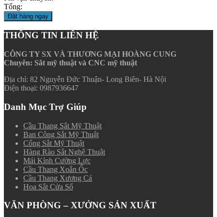
Tổng:
Đặt hàng ngay
THÔNG TIN LIÊN HỆ
CÔNG TY SX VÀ THƯƠNG MẠI HOÀNG CUNG
Chuyên: Sắt mỹ thuật và CNC mỹ thuật
Địa chỉ: 82 Nguyễn Đức Thuận- Long Biên- Hà Nội
Điện thoại: 0987936647
Danh Mục Trợ Giúp
Cầu Thang Sắt Mỹ Thuật
Ban Công Sắt Mỹ Thuật
Cổng Sắt Mỹ Thuật
Hàng Rào Sắt Nghệ Thuật
Mái Kính Cường Lực
Cầu Thang Xoắn Ốc
Cầu Thang Xương Cá
Hoa Sắt Cửa Sổ
VĂN PHÒNG – XƯỞNG SẢN XUẤT