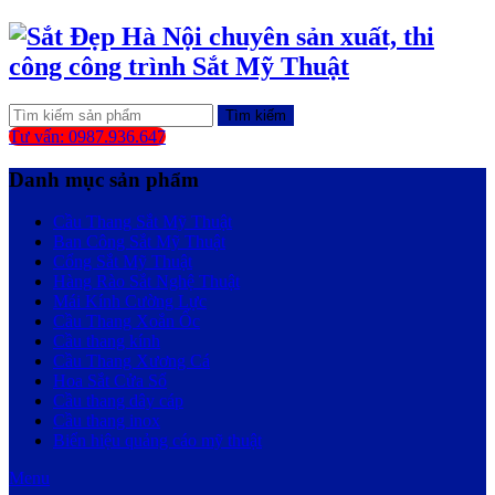
Tìm kiếm
Tư vấn: 0987.936.647
Danh mục sản phẩm
Cầu Thang Sắt Mỹ Thuật
Ban Công Sắt Mỹ Thuật
Cổng Sắt Mỹ Thuật
Hàng Rào Sắt Nghệ Thuật
Mái Kính Cường Lực
Cầu Thang Xoắn Ốc
Cầu thang kính
Cầu Thang Xương Cá
Hoa Sắt Cửa Sổ
Cầu thang dây cáp
Cầu thang inox
Biển hiệu quảng cáo mỹ thuật
Menu