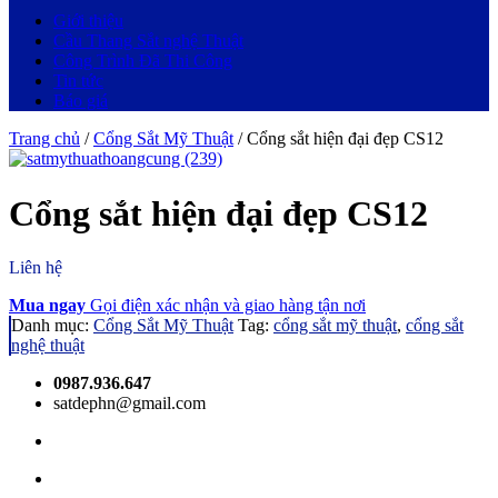
Giới thiệu
Cầu Thang Sắt nghệ Thuật
Công Trình Đã Thi Công
Tin tức
Báo giá
Trang chủ
/
Cổng Sắt Mỹ Thuật
/ Cổng sắt hiện đại đẹp CS12
Cổng sắt hiện đại đẹp CS12
Liên hệ
Mua ngay
Gọi điện xác nhận và giao hàng tận nơi
Danh mục:
Cổng Sắt Mỹ Thuật
Tag:
cổng sắt mỹ thuật
,
cổng sắt
nghệ thuật
0987.936.647
satdephn@gmail.com