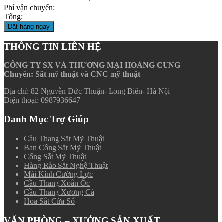
Phí vận chuyển:
Tổng:
Đặt hàng ngay
THÔNG TIN LIÊN HỆ
CÔNG TY SX VÀ THƯƠNG MẠI HOÀNG CUNG
Chuyên: Sắt mỹ thuật và CNC mỹ thuật
Địa chỉ: 82 Nguyễn Đức Thuận- Long Biên- Hà Nội
Điện thoại: 0987936647
Danh Mục Trợ Giúp
Cầu Thang Sắt Mỹ Thuật
Ban Công Sắt Mỹ Thuật
Cổng Sắt Mỹ Thuật
Hàng Rào Sắt Nghệ Thuật
Mái Kính Cường Lực
Cầu Thang Xoắn Ốc
Cầu Thang Xương Cá
Hoa Sắt Cửa Sổ
VĂN PHÒNG – XƯỞNG SẢN XUẤT