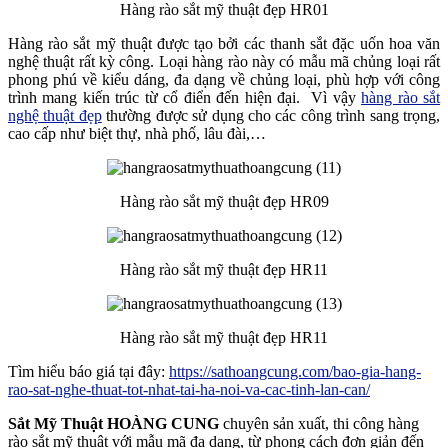
Hàng rào sắt mỹ thuật đẹp HR01
Hàng rào sắt mỹ thuật được tạo bởi các thanh sắt đặc uốn hoa văn
nghệ thuật rất kỳ công. Loại hàng rào này có mẫu mã chủng loại rất
phong phú về kiểu dáng, đa dạng về chủng loại, phù hợp với công
trình mang kiến trúc từ cổ điển đến hiện đại. Vì vậy
hàng rào sắt
nghệ thuật đẹp
thường được sử dụng cho các công trình sang trọng,
cao cấp như biệt thự, nhà phố, lâu đài,…
Hàng rào sắt mỹ thuật đẹp HR09
Hàng rào sắt mỹ thuật đẹp HR11
Hàng rào sắt mỹ thuật đẹp HR11
Tìm hiểu báo giá tại đây:
https://sathoangcung.com/bao-gia-hang-
rao-sat-nghe-thuat-tot-nhat-tai-ha-noi-va-cac-tinh-lan-can/
Sắt Mỹ Thuật HOÀNG CUNG
chuyên sản xuất, thi công hàng
rào sắt mỹ thuật với mẫu mã đa dạng, từ phong cách đơn giản đến