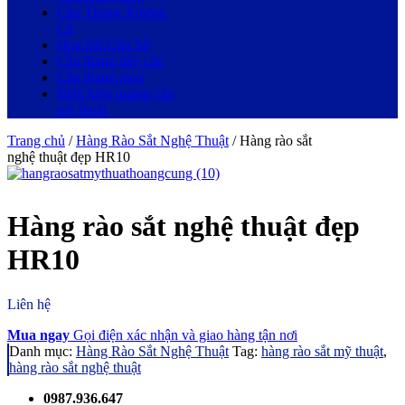
Cầu Thang Xương
Cá
Hoa Sắt Cửa Sổ
Cầu thang dây cáp
Cầu thang inox
Biển hiệu quảng cáo
mỹ thuật
Trang chủ
/
Hàng Rào Sắt Nghệ Thuật
/ Hàng rào sắt
Menu
nghệ thuật đẹp HR10
Hàng rào sắt nghệ thuật đẹp
HR10
Liên hệ
Mua ngay
Gọi điện xác nhận và giao hàng tận nơi
Danh mục:
Hàng Rào Sắt Nghệ Thuật
Tag:
hàng rào sắt mỹ thuật
,
hàng rào sắt nghệ thuật
0987.936.647