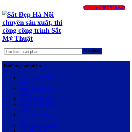
Tư vấn: 0987.936.647
Tìm kiếm
Danh mục sản phẩm
Cầu Thang Sắt Mỹ
Thuật
Ban Công Sắt Mỹ
Thuật
Cổng Sắt Mỹ Thuật
Hàng Rào Sắt Nghệ
Thuật
Mái Kính Cường
Lực
Cầu Thang Xoắn Ốc
Cầu thang kính