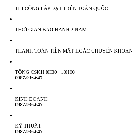
THI CÔNG LẮP ĐẶT TRÊN TOÀN QUỐC
THỜI GIAN BẢO HÀNH 2 NĂM
THANH TOÁN TIỀN MẶT HOẶC CHUYỂN KHOẢN
TỔNG CSKH 8H30 - 18H00
0987.936.647
KINH DOANH
0987.936.647
KỸ THUẬT
0987.936.647