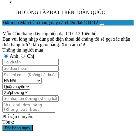
THI CÔNG LẮP ĐẶT TRÊN TOÀN QUỐC
Đặt mua Mẫu Cầu thang dây cáp hiện đại CTC12
Mẫu Cầu thang dây cáp hiện đại CTC12
Liên hệ
Bạn vui lòng nhập đúng số điện thoại để chúng tôi sẽ gọi xác nhận
đơn hàng trước khi giao hàng. Xin cảm ơn!
Thông tin người mua
Anh
Chị
Phí vận chuyển:
Tổng:
Đặt hàng ngay