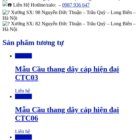
Liên Hệ Hotline/zalo:
–
0987 936 647
Xưởng SX: 98 Nguyễn Đức Thuận – Trâu Quỳ – Long Biên –
Hà Nội
Xưởng SX: 82 Nguyễn Đức Thuận – Trâu Quỳ – Long Biên –
Hà Nội
Sản phẩm tương tự
Đọc tiếp
Mẫu Cầu thang dây cáp hiện đại
CTC03
Liên hệ
Đọc tiếp
Mẫu Cầu thang dây cáp hiện đại
CTC06
Liên hệ
Đọc tiếp