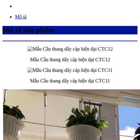
Mô tả
Mô tả sản phẩm
Mẫu Cầu thang dây cáp hiện đại CTC12
Mẫu Cầu thang dây cáp hiện đại CTC11