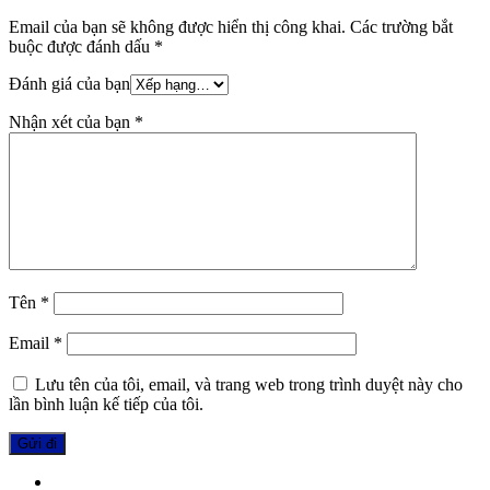
Email của bạn sẽ không được hiển thị công khai.
Các trường bắt
buộc được đánh dấu
*
Đánh giá của bạn
Nhận xét của bạn
*
Tên
*
Email
*
Lưu tên của tôi, email, và trang web trong trình duyệt này cho
lần bình luận kế tiếp của tôi.