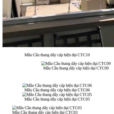
Mẫu Cầu thang dây cáp hiện đại CTC10
Mẫu Cầu thang dây cáp hiện đại CTC09
Mẫu Cầu thang dây cáp hiện đại CTC06
Mẫu Cầu thang dây cáp hiện đại CTC05
Mẫu Cầu thang dây cáp hiện đại CTC03