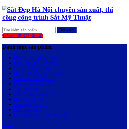
Tìm kiếm
Tư vấn: 0987.936.647
Danh mục sản phẩm
Cầu Thang Sắt Mỹ Thuật
Ban Công Sắt Mỹ Thuật
Cổng Sắt Mỹ Thuật
Hàng Rào Sắt Nghệ Thuật
Mái Kính Cường Lực
Cầu Thang Xoắn Ốc
Cầu thang kính
Cầu Thang Xương Cá
Hoa Sắt Cửa Sổ
Cầu thang dây cáp
Cầu thang inox
Biển hiệu quảng cáo mỹ thuật
Menu