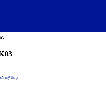
K03
MK03
sắt mỹ thuật