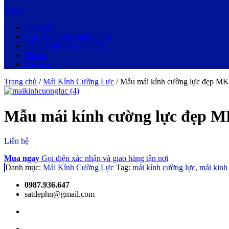
Menu
Giới thiệu
Cầu Thang Sắt nghệ Thuật
Công Trình Đã Thi Công
Tin tức
Báo giá
Trang chủ
/
Mái Kính Cường Lực
/ Mẫu mái kính cường lực đẹp M
Mẫu mái kính cường lực đẹp 
Liên hệ
Mua ngay
Gọi điện xác nhận và giao hàng tận nơi
Danh mục:
Mái Kính Cường Lực
Tag:
mái kính cường lực
,
mái kinh 
0987.936.647
satdephn@gmail.com