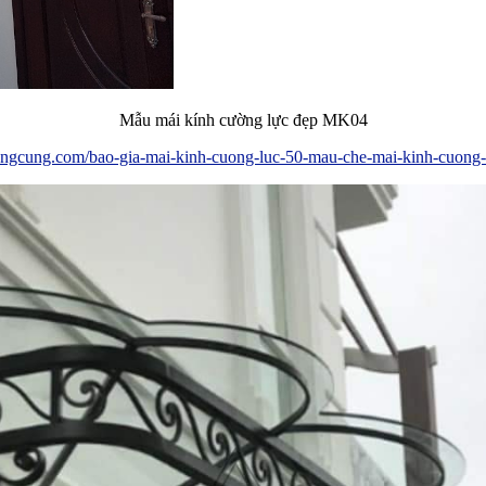
Mẫu mái kính cường lực đẹp MK04
oangcung.com/bao-gia-mai-kinh-cuong-luc-50-mau-che-mai-kinh-cuong-l