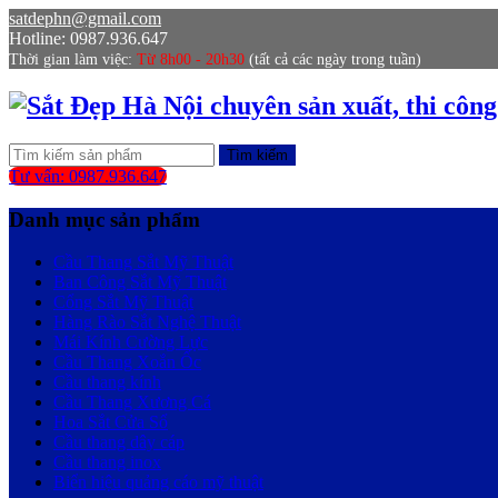
satdephn@gmail.com
Hotline: 0987.936.647
Thời gian làm việc:
Từ 8h00 - 20h30
(tất cả các ngày trong tuần)
Tìm kiếm
Tư vấn: 0987.936.647
Danh mục sản phẩm
Cầu Thang Sắt Mỹ Thuật
Ban Công Sắt Mỹ Thuật
Cổng Sắt Mỹ Thuật
Hàng Rào Sắt Nghệ Thuật
Mái Kính Cường Lực
Cầu Thang Xoắn Ốc
Cầu thang kính
Cầu Thang Xương Cá
Hoa Sắt Cửa Sổ
Cầu thang dây cáp
Cầu thang inox
Biển hiệu quảng cáo mỹ thuật