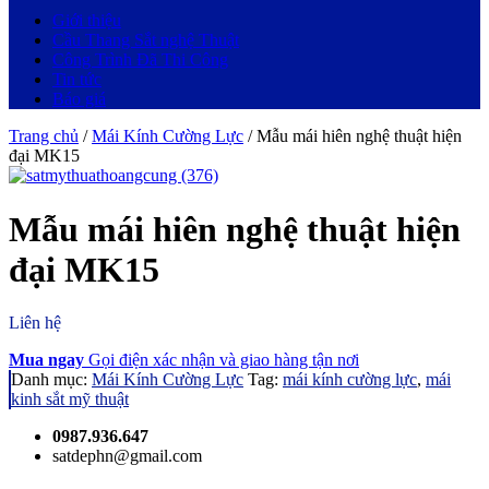
Giới thiệu
Cầu Thang Sắt nghệ Thuật
Công Trình Đã Thi Công
Tin tức
Báo giá
Trang chủ
/
Mái Kính Cường Lực
/ Mẫu mái hiên nghệ thuật hiện
đại MK15
Mẫu mái hiên nghệ thuật hiện
đại MK15
Liên hệ
Mua ngay
Gọi điện xác nhận và giao hàng tận nơi
Danh mục:
Mái Kính Cường Lực
Tag:
mái kính cường lực
,
mái
kinh sắt mỹ thuật
0987.936.647
satdephn@gmail.com