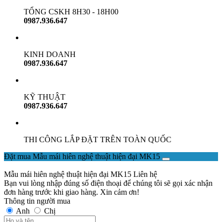
TỔNG CSKH 8H30 - 18H00
0987.936.647
KINH DOANH
0987.936.647
KỸ THUẬT
0987.936.647
THI CÔNG LẮP ĐẶT TRÊN TOÀN QUỐC
Đặt mua Mẫu mái hiên nghệ thuật hiện đại MK15
Mẫu mái hiên nghệ thuật hiện đại MK15
Liên hệ
Bạn vui lòng nhập đúng số điện thoại để chúng tôi sẽ gọi xác nhận
đơn hàng trước khi giao hàng. Xin cảm ơn!
Thông tin người mua
Anh
Chị