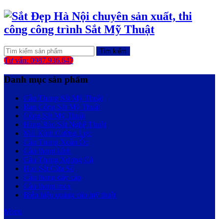
Tìm kiếm
Tư vấn: 0987.936.647
Danh mục sản phẩm
Cầu Thang Sắt Mỹ Thuật
Ban Công Sắt Mỹ Thuật
Cổng Sắt Mỹ Thuật
Hàng Rào Sắt Nghệ Thuật
Mái Kính Cường Lực
Cầu Thang Xoắn Ốc
Cầu thang kính
Cầu Thang Xương Cá
Hoa Sắt Cửa Sổ
Cầu thang dây cáp
Cầu thang inox
Biển hiệu quảng cáo mỹ thuật
Menu