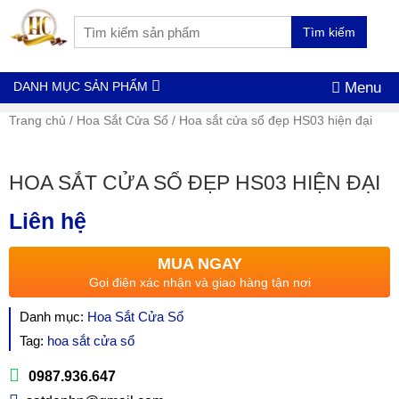
Tìm kiếm
DANH MỤC SẢN PHẨM
Menu
Trang chủ
/
Hoa Sắt Cửa Sổ
/ Hoa sắt cửa sổ đẹp HS03 hiện đại
HOA SẮT CỬA SỔ ĐẸP HS03 HIỆN ĐẠI
Liên hệ
MUA NGAY
Gọi điện xác nhận và giao hàng tận nơi
Danh mục:
Hoa Sắt Cửa Sổ
Tag:
hoa sắt cửa sổ
0987.936.647