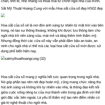
chắn, tinh tế, nhẹ nhàng và thoải mái từ chính ngôi nhà của mình.
Sắt Mỹ Thuật Hoàng Cung với mẫu Hoa sắt cửa sổ đẹp HS02 đẹp
Hoa sắt của sổ sẽ là nơi đón ánh sáng tự nhiên từ mặt trời vào bên
trong, nó tạo sự thông thoáng, không khí được lưu thông làm cho
ngôi nhà trở nên sáng sủa, mát mẻ và tăng thêm tính thẩm mỹ.
Nhưng đồng thời các cửa sổ này vẫn phải đảm bảo an toàn, an
ninh cho ngôi nhà vì thế mà các loại hoa sắt cửa sổ mới được sử
dụng phổ biến hiện nay.
Hoa sắt cửa sổ mang ý nghĩa hết sức quan trọng trong ngôi nhà.
Nó góp phần tạo nên nét đẹp hoàn mỹ, cũng mang chức năng thu
hút ánh sáng và không khí tự nhiên vào nhà, là thông đạo kết nối
giữa cuộc sống riêng tư của mọi thành viên trong gia đình với thế
giới đặc sắc bên ngoài. Là yếu tố thẩm mỹ tạo nên điểm nhấn có
giá trị nghệ thuật cho ngôi nhà.