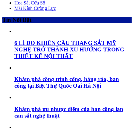
Hoa Sắt Cửa Sổ
Mái Kính Cường Lực
Tin Nổi Bật
6 LÍ DO KHIẾN CẦU THANG SẮT MỸ
NGHỆ TRỞ THÀNH XU HƯỚNG TRONG
THIẾT KẾ NỘI THẤT
Khám phá công trình cổng, hàng rào, ban
công tại Biệt Thự Quốc Oai Hà Nội
Khám phá ưu nhược điểm của ban công lan
can sắt nghệ thuật