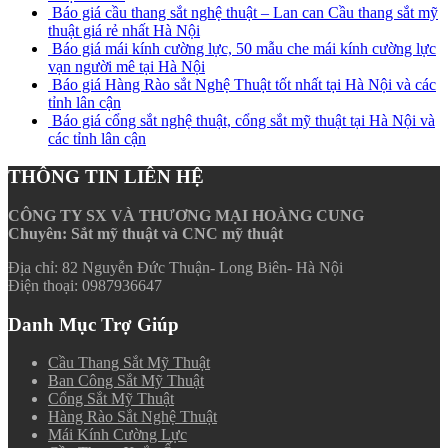
Báo giá cầu thang sắt nghệ thuật – Lan can Cầu thang sắt mỹ
thuật giá rẻ nhất Hà Nội
Báo giá mái kính cường lực, 50 mẫu che mái kính cường lực
vạn người mê tại Hà Nội
Báo giá Hàng Rào sắt Nghệ Thuật tốt nhất tại Hà Nội và các
tỉnh lân cận
Báo giá cổng sắt nghệ thuật, cổng sắt mỹ thuật tại Hà Nội và
các tỉnh lân cận
THÔNG TIN LIÊN HỆ
CÔNG TY SX VÀ THƯƠNG MẠI HOÀNG CUNG
Chuyên: Sắt mỹ thuật và CNC mỹ thuật
Địa chỉ: 82 Nguyễn Đức Thuận- Long Biên- Hà Nội
Điện thoại: 0987936647
Danh Mục Trợ Giúp
Cầu Thang Sắt Mỹ Thuật
Ban Công Sắt Mỹ Thuật
Cổng Sắt Mỹ Thuật
Hàng Rào Sắt Nghệ Thuật
Mái Kính Cường Lực