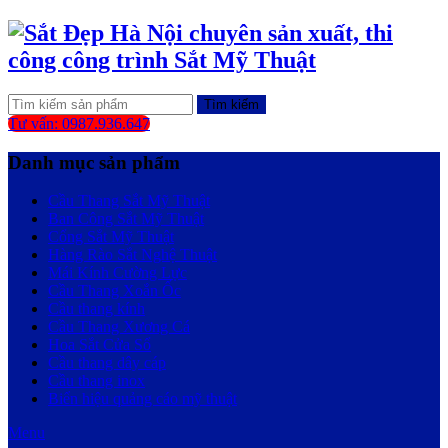
Tìm kiếm
Tư vấn: 0987.936.647
Danh mục sản phẩm
Cầu Thang Sắt Mỹ Thuật
Ban Công Sắt Mỹ Thuật
Cổng Sắt Mỹ Thuật
Hàng Rào Sắt Nghệ Thuật
Mái Kính Cường Lực
Cầu Thang Xoắn Ốc
Cầu thang kính
Cầu Thang Xương Cá
Hoa Sắt Cửa Sổ
Cầu thang dây cáp
Cầu thang inox
Biển hiệu quảng cáo mỹ thuật
Menu