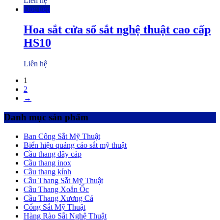
Liên hệ
Đọc tiếp
Hoa sắt cửa sổ sắt nghệ thuật cao cấp
HS10
Liên hệ
1
2
→
Danh mục sản phẩm
Ban Công Sắt Mỹ Thuật
Biển hiệu quảng cáo sắt mỹ thuật
Cầu thang dây cáp
Cầu thang inox
Cầu thang kính
Cầu Thang Sắt Mỹ Thuật
Cầu Thang Xoắn Ốc
Cầu Thang Xương Cá
Cổng Sắt Mỹ Thuật
Hàng Rào Sắt Nghệ Thuật