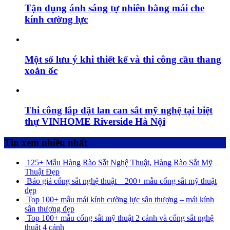
Tận dụng ánh sáng tự nhiên bằng mái che
kính cường lực
Một số lưu ý khi thiết kế và thi công cầu thang
xoắn ốc
Thi công lắp đặt lan can sắt mỹ nghệ tại biệt
thự VINHOME Riverside Hà Nội
Tin xem nhiều nhất
125+ Mẫu Hàng Rào Sắt Nghệ Thuật, Hàng Rào Sắt Mỹ
Thuật Đẹp
Báo giá cổng sắt nghệ thuật – 200+ mẫu cổng sắt mỹ thuật
đẹp
Top 100+ mẫu mái kính cường lực sân thượng – mái kính
sân thượng đẹp
Top 100+ mẫu cổng sắt mỹ thuật 2 cánh và cổng sắt nghệ
thuật 4 cánh