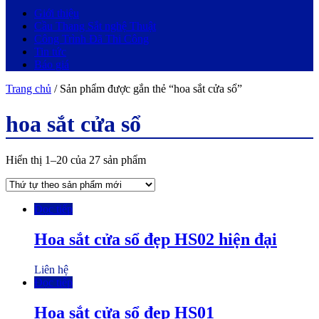
Giới thiệu
Cầu Thang Sắt nghệ Thuật
Công Trình Đã Thi Công
Tin tức
Báo giá
Trang chủ
/ Sản phẩm được gắn thẻ “hoa sắt cửa sổ”
hoa sắt cửa sổ
Hiển thị 1–20 của 27 sản phẩm
Đọc tiếp
Hoa sắt cửa sổ đẹp HS02 hiện đại
Liên hệ
Đọc tiếp
Hoa sắt cửa sổ đẹp HS01