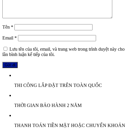
Tên
*
Email
*
Lưu tên của tôi, email, và trang web trong trình duyệt này cho
lần bình luận kế tiếp của tôi.
THI CÔNG LẮP ĐẶT TRÊN TOÀN QUỐC
THỜI GIAN BẢO HÀNH 2 NĂM
THANH TOÁN TIỀN MẶT HOẶC CHUYỂN KHOẢN