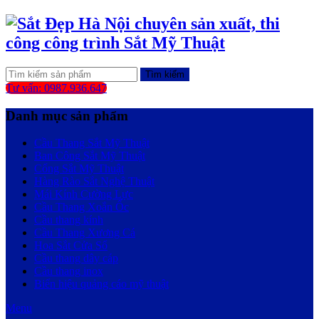
Tìm kiếm
Tư vấn: 0987.936.647
Danh mục sản phẩm
Cầu Thang Sắt Mỹ Thuật
Ban Công Sắt Mỹ Thuật
Cổng Sắt Mỹ Thuật
Hàng Rào Sắt Nghệ Thuật
Mái Kính Cường Lực
Cầu Thang Xoắn Ốc
Cầu thang kính
Cầu Thang Xương Cá
Hoa Sắt Cửa Sổ
Cầu thang dây cáp
Cầu thang inox
Biển hiệu quảng cáo mỹ thuật
Menu