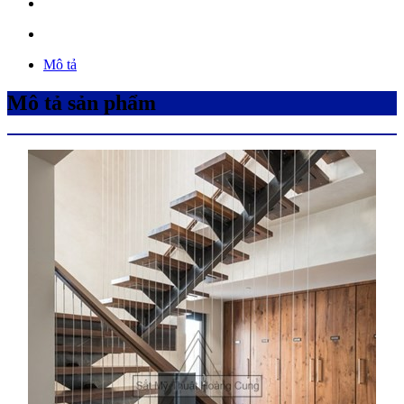
Mô tả
Mô tả sản phẩm