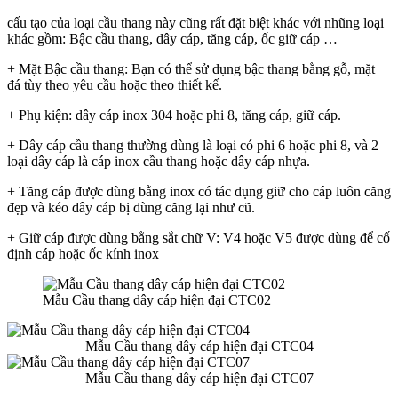
cấu tạo của loại cầu thang này cũng rất đặt biệt khác với nhũng loại
khác gồm: Bậc cầu thang, dây cáp, tăng cáp, ốc giữ cáp …
+ Mặt Bậc cầu thang: Bạn có thể sử dụng bậc thang bằng gỗ, mặt
đá tùy theo yêu cầu hoặc theo thiết kế.
+ Phụ kiện: dây cáp inox 304 hoặc phi 8, tăng cáp, giữ cáp.
+ Dây cáp cầu thang thường dùng là loại có phi 6 hoặc phi 8, và 2
loại dây cáp là cáp inox cầu thang hoặc dây cáp nhựa.
+ Tăng cáp được dùng bằng inox có tác dụng giữ cho cáp luôn căng
đẹp và kéo dây cáp bị dùng căng lại như cũ.
+ Giữ cáp được dùng bằng sắt chữ V: V4 hoặc V5 được dùng để cố
định cáp hoặc ốc kính inox
Mẫu Cầu thang dây cáp hiện đại CTC02
Mẫu Cầu thang dây cáp hiện đại CTC04
Mẫu Cầu thang dây cáp hiện đại CTC07