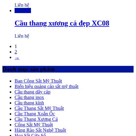
Liên hệ
Đọc tiếp
Cầu thang xương cá đẹp XC08
Liên hệ
1
2
→
Danh mục sản phẩm
Ban Công Sắt Mỹ Thuật
Biển hiệu quảng cáo sắt mỹ thuật
Cầu thang dây cáp
Cầu thang inox
Cầu thang kính
Cầu Thang Sắt Mỹ Thuật
Cầu Thang Xoắn Ốc
Cầu Thang Xương Cá
Cổng Sắt Mỹ Thuật
Hàng Rào Sắt Nghệ Thuật
Hoa Sắt Cửa Sổ