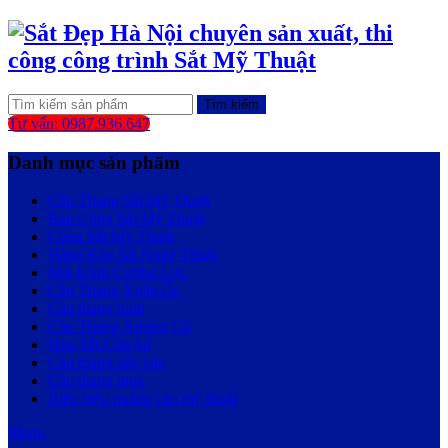
Tìm kiếm
Tư vấn: 0987.936.647
Danh mục sản phẩm
Cầu Thang Sắt Mỹ Thuật
Ban Công Sắt Mỹ Thuật
Cổng Sắt Mỹ Thuật
Hàng Rào Sắt Nghệ Thuật
Mái Kính Cường Lực
Cầu Thang Xoắn Ốc
Cầu thang kính
Cầu Thang Xương Cá
Hoa Sắt Cửa Sổ
Cầu thang dây cáp
Cầu thang inox
Biển hiệu quảng cáo mỹ thuật
Menu