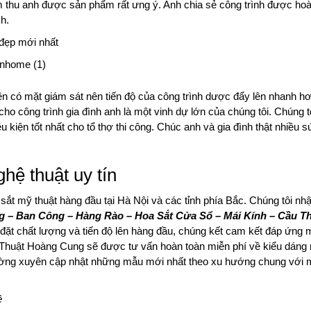
m thu anh được sản phẩm rất ưng ý. Anh chia sẻ công trình được hoà
h.
đẹp mới nhất
yên có mặt giám sát nên tiến độ của công trình dược đẩy lên nhanh h
cho công trình gia đình anh là một vinh dự lớn của chúng tôi. Chúng tô
u kiện tốt nhất cho tổ thợ thi công. Chúc anh và gia đình thật nhiều 
hệ thuật uy tín
 sắt mỹ thuật hàng đầu tại Hà Nội và các tỉnh phía Bắc. Chúng tôi nhậ
g – Ban Công – Hàng Rào – Hoa Sắt Cửa Sổ – Mái Kính – Cầu T
t chất lượng và tiến độ lên hàng đầu, chúng kết cam kết đáp ứng 
Mỹ Thuật Hoàng Cung sẽ được tư vấn hoàn toàn miễn phí về kiểu dán
hường xuyên cập nhật những mẫu mới nhất theo xu hướng chung với 
ệ