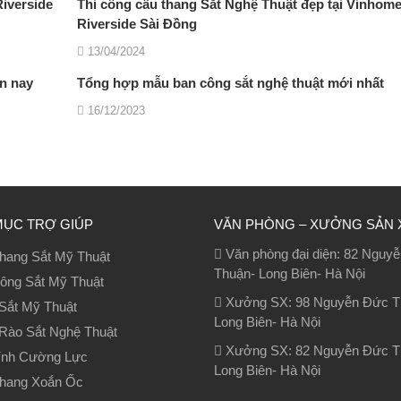
iverside
Thi công cầu thang Sắt Nghệ Thuật đẹp tại Vinhom
Riverside Sài Đồng
13/04/2024
n nay
Tổng hợp mẫu ban công sắt nghệ thuật mới nhất
16/12/2023
MỤC TRỢ GIÚP
VĂN PHÒNG – XƯỞNG SẢN 
Văn phòng đại diện: 82 Nguy
hang Sắt Mỹ Thuật
Thuận- Long Biên- Hà Nội
ông Sắt Mỹ Thuật
Xưởng SX: 98 Nguyễn Đức T
Sắt Mỹ Thuật
Long Biên- Hà Nội
Rào Sắt Nghệ Thuật
Xưởng SX: 82 Nguyễn Đức T
ính Cường Lực
Long Biên- Hà Nội
hang Xoắn Ốc