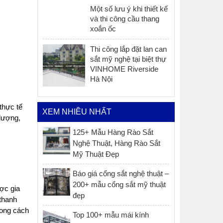
Một số lưu ý khi thiết kế
và thi công cầu thang
xoắn ốc
Thi công lắp đặt lan can
sắt mỹ nghệ tại biệt thự
VINHOME Riverside
Hà Nội
thực tế
XEM NHIỀU NHẤT
 lượng,
125+ Mẫu Hàng Rào Sắt
Nghệ Thuật, Hàng Rào Sắt
Mỹ Thuật Đẹp
Báo giá cổng sắt nghệ thuật –
200+ mẫu cổng sắt mỹ thuật
ợc gia
đẹp
thanh
hong cách
Top 100+ mẫu mái kính