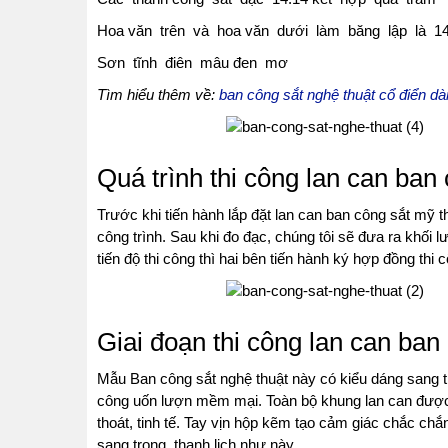
Hoa văn trên và hoa văn dưới làm băng lập là 14
Sơn tĩnh điên mâu đen mơ
Tìm hiểu thêm về:
ban công sắt nghệ thuật cổ điển dà
Quá trình thi công lan can ban
Trước khi tiến hành lắp đặt lan can ban công sắt mỹ t
công trình. Sau khi đo đạc, chúng tôi sẽ đưa ra khối 
tiến độ thi công thì hai bên tiến hành ký hợp đồng thi 
Giai đoạn thi công lan can ban
Mẫu Ban công sắt nghệ thuật này có kiểu dáng sang t
công uốn lượn mềm mại. Toàn bộ khung lan can được 
thoát, tinh tế. Tay vịn hộp kẽm tạo cảm giác chắc ch
sang trọng, thanh lịch như này.