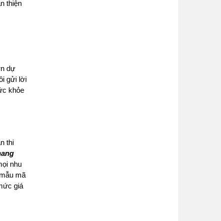
n thiện
ơn dự
i gửi lời
sức khỏe
n thi
hang
mọi nhu
g mẫu mã
mức giá