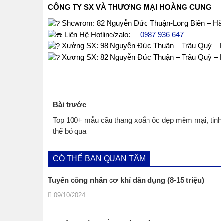
CÔNG TY SX VÀ THƯƠNG MẠI HOÀNG CUNG
Showrom
: 82 Nguyễn Đức Thuận-Long Biên – Hà
Liên Hệ Hotline/zalo:
–
0987 936 647
Xưởng SX: 98 Nguyễn Đức Thuận – Trâu Quỳ – L
Xưởng SX: 82 Nguyễn Đức Thuận – Trâu Quỳ – L
Bài trước
Top 100+ mẫu cầu thang xoắn ốc đẹp mềm mại, tinh
thể bỏ qua
CÓ THỂ BẠN QUAN TÂM
Tuyển công nhân cơ khí dân dụng (8-15 triệu)
09/10/2024