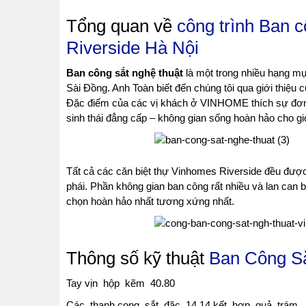
Tổng quan về
công trình Ban c
Riverside Hà Nội
Ban công sắt nghệ thuật
là một trong nhiều hạng mụ
Sài Đồng. Anh Toàn biết đến chúng tôi qua giới thiệu
Đặc điểm của các vị khách ở VINHOME thích sự đơn g
sinh thái đẳng cấp – không gian sống hoàn hảo cho gi
Tất cả các căn biệt thự Vinhomes Riverside đều được 
phái. Phần không gian ban công rất nhiều và lan can
chọn hoàn hảo nhất tương xứng nhất.
Thông số kỹ thuật
Ban Công Sắ
Tay vịn hộp kẽm 40.80
Các thanh cong sắt đặc 14.14 kết hợp quả trám