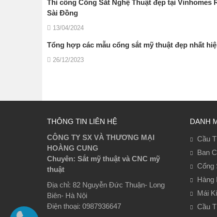
Thi công Cổng Sắt Nghệ Thuật đẹp tại Vinhomes R
Sài Đồng
13/04/2024
Tổng hợp các mẫu cổng sắt mỹ thuật đẹp nhất hiệ
26/12/2023
THÔNG TIN LIÊN HỆ
DANH 
CÔNG TY SX VÀ THƯƠNG MẠI
Cầu T
HOÀNG CUNG
Ban C
Chuyên: Sắt mỹ thuật và CNC mỹ
Cổng 
thuật
Hàng 
Địa chỉ: 82 Nguyễn Đức Thuận- Long
Mái K
Biên- Hà Nội
Điện thoại: 0987936647
Cầu T