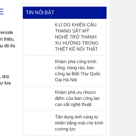
ME
TIN NỔI BẬT
6 LÍ DO KHIẾN CẦU
THANG SẮT MỸ
verside
NGHỆ TRỞ THÀNH
i thiệu.
XU HƯỚNG TRONG
u đô thị
THIẾT KẾ NỘI THẤT
Khám phá công trình
cổng, hàng rào, ban
công tại Biệt Thự Quốc
, quý
Oai Hà Nội
sự lựa
Khám phá ưu nhược
điểm của ban công lan
can sắt nghệ thuật
Tận dụng ánh sáng tự
nhiên bằng mái che kính
cường lực