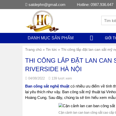
satdephn@gmail.com
Hotline: 0987.936.647
GIỚI T
DANH MỤC SẢN PHẨM
Trang chủ
»
Tin tức
»
Thi công lắp đặt lan can sắt mỹ 
THI CÔNG LẮP ĐẶT LAN CAN 
RIVERSIDE HÀ NỘI
04/08/2022
139 lượt xem
Ban công sắt nghệ thuật
có nhiều ưu điểm về tính t
lại yêu thích như vậy. Ban công sắt mỹ thuật tại Vin
Hoàng Cung. Sau đây, chúng ta sẽ tìm hiểu xem mẫu 
Cận cảnh lan can ban công sắt cao cấp 