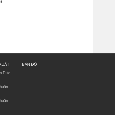
es
XUẤT
BẢN ĐỒ
ễn Đức
huận-
huận-