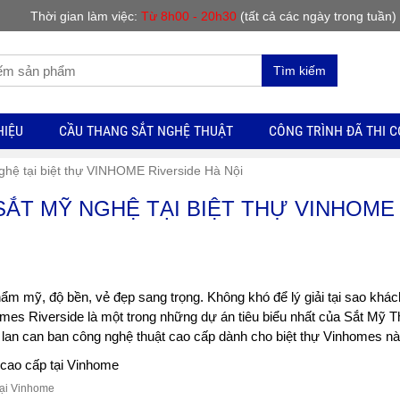
Thời gian làm việc:
Từ 8h00 - 20h30
(tất cả các ngày trong tuần)
Tìm kiếm
HIỆU
CẦU THANG SẮT NGHỆ THUẬT
CÔNG TRÌNH ĐÃ THI 
nghệ tại biệt thự VINHOME Riverside Hà Nội
SẮT MỸ NGHỆ TẠI BIỆT THỰ VINHOME
hẩm mỹ, độ bền, vẻ đẹp sang trọng. Không khó để lý giải tại sao khá
homes Riverside là một trong những dự án tiêu biểu nhất của Sắt Mỹ T
lan can ban công nghệ thuật cao cấp dành cho biệt thự Vinhomes nà
tại Vinhome