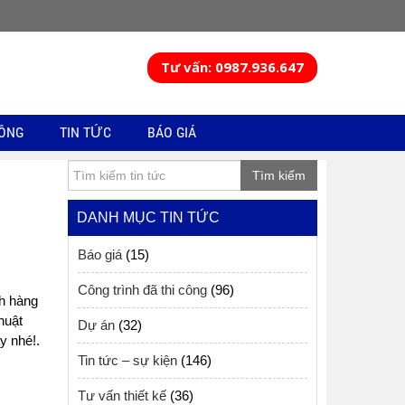
Tư vấn: 0987.936.647
CÔNG
TIN TỨC
BÁO GIÁ
Tìm kiếm
DANH MỤC TIN TỨC
Báo giá
(15)
Công trình đã thi công
(96)
ch hàng
huật
Dự án
(32)
y nhé!.
Tin tức – sự kiện
(146)
Tư vấn thiết kế
(36)