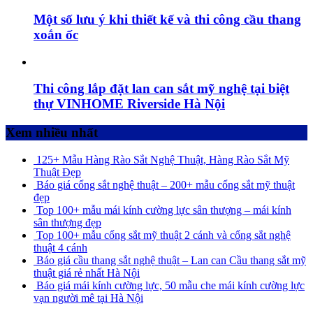
Một số lưu ý khi thiết kế và thi công cầu thang
xoắn ốc
Thi công lắp đặt lan can sắt mỹ nghệ tại biệt
thự VINHOME Riverside Hà Nội
Xem nhiều nhất
125+ Mẫu Hàng Rào Sắt Nghệ Thuật, Hàng Rào Sắt Mỹ
Thuật Đẹp
Báo giá cổng sắt nghệ thuật – 200+ mẫu cổng sắt mỹ thuật
đẹp
Top 100+ mẫu mái kính cường lực sân thượng – mái kính
sân thượng đẹp
Top 100+ mẫu cổng sắt mỹ thuật 2 cánh và cổng sắt nghệ
thuật 4 cánh
Báo giá cầu thang sắt nghệ thuật – Lan can Cầu thang sắt mỹ
thuật giá rẻ nhất Hà Nội
Báo giá mái kính cường lực, 50 mẫu che mái kính cường lực
vạn người mê tại Hà Nội