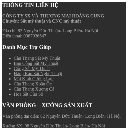
THÔNG TIN LIÊN HỆ
CÔNG TY SX VÀ THƯƠNG MẠI HOÀNG CUNG
Chuyên: Sắt mỹ thuật và CNC mỹ thuật
Địa chỉ: 82 Nguyễn Đức Thuận- Long Biên- Hà Nội
Điện thoại: 0987936647
Danh Mục Trợ Giúp
Cầu Thang Sắt Mỹ Thuật
Ban Công Sắt Mỹ Thuật
Cổng Sắt Mỹ Thuật
Hàng Rào Sắt Nghệ Thuật
Mái Kính Cường Lực
Cầu Thang Xoắn Ốc
Cầu Thang Xương Cá
Hoa Sắt Cửa Sổ
VĂN PHÒNG – XƯỞNG SẢN XUẤT
Văn phòng đại diện: 82 Nguyễn Đức Thuận- Long Biên- Hà Nội
Xưởng SX: 98 Nguyễn Đức Thuận- Long Biên- Hà Nội