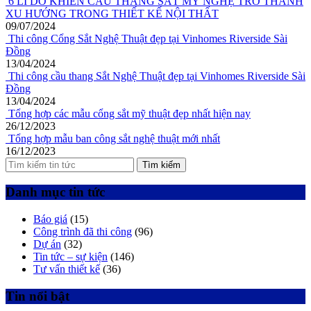
6 LÍ DO KHIẾN CẦU THANG SẮT MỸ NGHỆ TRỞ THÀNH
XU HƯỚNG TRONG THIẾT KẾ NỘI THẤT
09/07/2024
Thi công Cổng Sắt Nghệ Thuật đẹp tại Vinhomes Riverside Sài
Đồng
13/04/2024
Thi công cầu thang Sắt Nghệ Thuật đẹp tại Vinhomes Riverside Sài
Đồng
13/04/2024
Tổng hợp các mẫu cổng sắt mỹ thuật đẹp nhất hiện nay
26/12/2023
Tổng hợp mẫu ban công sắt nghệ thuật mới nhất
16/12/2023
Tìm kiếm
Danh mục tin tức
Báo giá
(15)
Công trình đã thi công
(96)
Dự án
(32)
Tin tức – sự kiện
(146)
Tư vấn thiết kế
(36)
Tin nổi bật