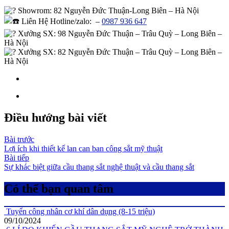
Showrom
: 82 Nguyễn Đức Thuận-Long Biên – Hà Nội
Liên Hệ Hotline/zalo:
–
0987 936 647
Xưởng SX: 98 Nguyễn Đức Thuận – Trâu Quỳ – Long Biên –
Hà Nội
Xưởng SX: 82 Nguyễn Đức Thuận – Trâu Quỳ – Long Biên –
Hà Nội
Điều hướng bài viết
Bài trước
Lợi ích khi thiết kế lan can ban công sắt mỹ thuật
Bài tiếp
Sự khác biệt giữa cầu thang sắt nghệ thuật và cầu thang sắt
Có thể bạn quan tâm
Tuyển công nhân cơ khí dân dụng (8-15 triệu)
09/10/2024