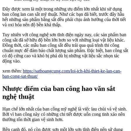
Đây được xem là một trong những ưu điểm lớn nhất khi sử dụng
ban công lan can sắt mỹ thuật. Như các bạn đã biết, trước đây hầu
hết những sản phẩm bằng sắt đều phải chịu ảnh hưởng của thời tiết
và oxi hóa nên độ bền khá thấp.
Tuy nhiên với công nghệ sơn tĩnh điện ngày nay, các sản phẩm ban
công sắt đã sở hữu độ bền lớn hơn so với những loại vật liệu khác.
Đồng thời, các mẫu ban công sắt đều trải qua quá trình thi công
chuẩn mực để đảm bảo chất lượng sản phẩm. Đặc biệt, ban công sắt
có độ cứng cao và khó bị phá dù bị những vật liệu sắc nhọn tác
động vào.
xem thêm:
https://sathoangcung.com/loi-ich-khi-thiet-ke-lan-can-
ban-cong-sat-thuat/
Nhược điểm của ban công hao văn sắt
nghệ thuật
Hạn chế lớn nhất của ban công mỹ nghệ là việc lau chùi và vệ sinh.
Bởi vì ban công này có những chi tiết được uốn cong tinh xảo nên
thường tốn thời gian vệ sinh hơn.
Bên cạnh đó, nó còn được sơn một lớp sơn tĩnh điện nên sử dụng