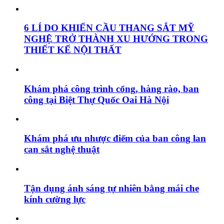
6 LÍ DO KHIẾN CẦU THANG SẮT MỸ
NGHỆ TRỞ THÀNH XU HƯỚNG TRONG
THIẾT KẾ NỘI THẤT
Khám phá công trình cổng, hàng rào, ban
công tại Biệt Thự Quốc Oai Hà Nội
Khám phá ưu nhược điểm của ban công lan
can sắt nghệ thuật
Tận dụng ánh sáng tự nhiên bằng mái che
kính cường lực