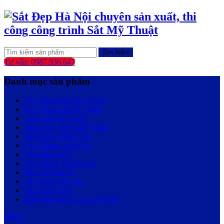
Tìm kiếm
Tư vấn: 0987.936.647
Danh mục sản phẩm
Cầu Thang Sắt Mỹ Thuật
Ban Công Sắt Mỹ Thuật
Cổng Sắt Mỹ Thuật
Hàng Rào Sắt Nghệ Thuật
Mái Kính Cường Lực
Cầu Thang Xoắn Ốc
Cầu thang kính
Cầu Thang Xương Cá
Hoa Sắt Cửa Sổ
Cầu thang dây cáp
Cầu thang inox
Biển hiệu quảng cáo mỹ thuật
Menu