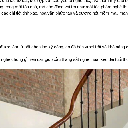
 chế tác từ sắt, kết hợp với các yếu tố nghệ thuật và thẩm mỹ cao đ
g trong một tòa nhà, mà còn đóng vai trò như một tác phẩm nghệ thu
i các chi tiết tinh xảo, hoa văn phức tạp và đường nét mềm mại, mang
được làm từ sắt chọn lọc kỹ càng, có độ bền vượt trội và khả năng c
ghệ chống gỉ hiện đại, giúp cầu thang sắt nghệ thuật kéo dài tuổi th