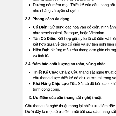
Đường nét mềm mại: Thiết kế của cầu thang sắt
nhẹ nhàng và uyển chuyển.
2.3. Phong cách đa dạng
Cổ Điển:
Sử dụng các hoa văn cổ điển, hình ảnh 
như neoclassical, Baroque, hoặc Victorian.
Tân Cổ Điển:
Kết hợp giữa yếu tố cổ điển và hi
kết hợp giữa vẻ đẹp cổ điển và sự tiện nghi hiện 
Hiện Đại:
Những mẫu cầu thang đơn giản nhưng kh
và tinh tế.
2.4. Đảm bảo chất lượng an toàn, vững chắc
Thiết Kế Chắc Chắn:
Cầu thang sắt nghệ thuật đ
cầu thang được thiết kế để chịu được tải trọng và
Khả Năng Chịu Lực Tốt:
Sắt có độ bền cao, khả
trình công cộng.
Ưu điểm của cầu thang sắt nghệ thuật
Cầu thang sắt nghệ thuật mang lại nhiều ưu điểm đặc bi
Dưới đây là một số ưu điểm nổi bật của cầu thang sắt