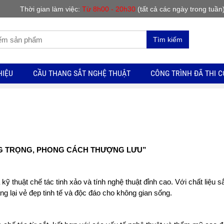
Thời gian làm việc:
Từ 8h00 - 20h30
(tất cả các ngày trong tuần
Tìm kiếm
HIỆU
CẦU THANG SẮT NGHỆ THUẬT
CÔNG TRÌNH ĐÃ THI 
NG TRỌNG, PHONG CÁCH THƯỢNG LƯU”
ỹ thuật chế tác tinh xảo và tính nghệ thuật đỉnh cao. Với chất liệu s
ang lại vẻ đẹp tinh tế và độc đáo cho không gian sống.