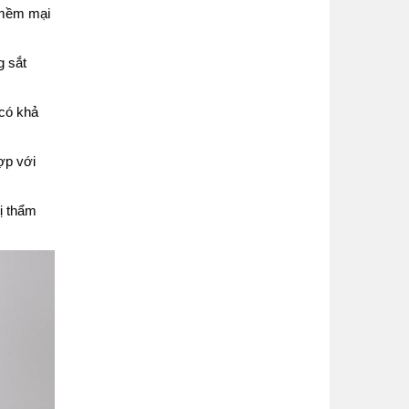
g mềm mại
g sắt
 có khả
ợp với
rị thẩm