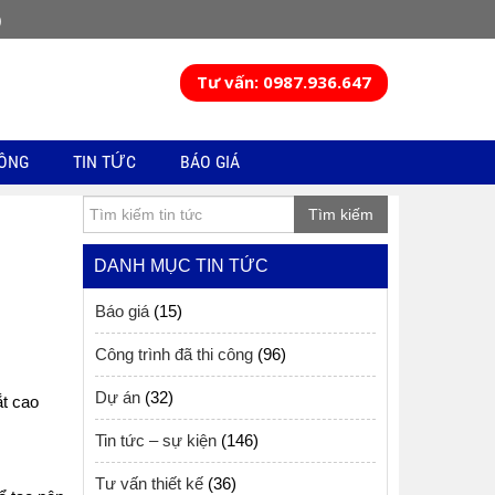
)
Tư vấn: 0987.936.647
CÔNG
TIN TỨC
BÁO GIÁ
Tìm kiếm
DANH MỤC TIN TỨC
Báo giá
(15)
Công trình đã thi công
(96)
Dự án
(32)
ắt cao
Tin tức – sự kiện
(146)
Tư vấn thiết kế
(36)