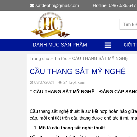
satdephn@gmail.com
Hotline: 0987.936.647
GIỚI T
DANH MỤC SẢN PHẨM
Trang chủ
»
Tin tức
»
CẦU THANG SẮT MỸ NGHỆ
CẦU THANG SẮT MỸ NGHỆ
09/07/2024
24 lượt xem
“ CẦU THANG SẮT MỸ NGHỆ – ĐẲNG CẤP SA
Cầu thang sắt nghệ thuật là sự kết hợp hoàn hảo giữa k
cấp, mỗi chi tiết trên cầu thang được chế tác tỉ mỉ, m
Mô tả cầu thang sắt nghệ thuật