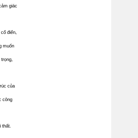
cảm giác
 cổ điển,
ng muốn
trọng,
trúc của
ác công
 thất.