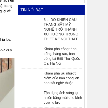
ể tạo nên
ật trang
TIN NỔI BẬT
 lại vẻ
6 LÍ DO KHIẾN CẦU
THANG SẮT MỸ
NGHỆ TRỞ THÀNH
XU HƯỚNG TRONG
THIẾT KẾ NỘI THẤT
hịu lực
Khám phá công trình
ọ và duy
cổng, hàng rào, ban
công tại Biệt Thự Quốc
Oai Hà Nội
Khám phá ưu nhược
điểm của ban công lan
can sắt nghệ thuật
Tận dụng ánh sáng tự
nhiên bằng mái che kính
cường lực