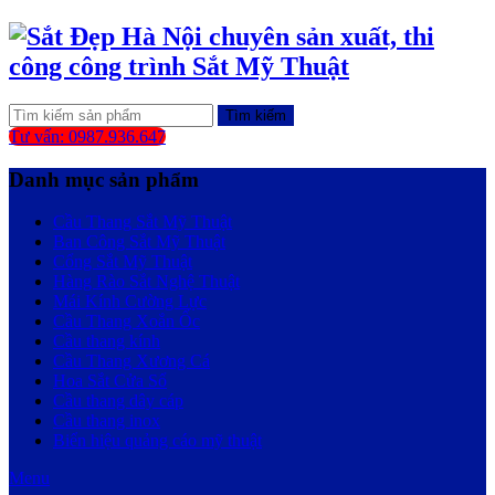
Tìm kiếm
Tư vấn: 0987.936.647
Danh mục sản phẩm
Cầu Thang Sắt Mỹ Thuật
Ban Công Sắt Mỹ Thuật
Cổng Sắt Mỹ Thuật
Hàng Rào Sắt Nghệ Thuật
Mái Kính Cường Lực
Cầu Thang Xoắn Ốc
Cầu thang kính
Cầu Thang Xương Cá
Hoa Sắt Cửa Sổ
Cầu thang dây cáp
Cầu thang inox
Biển hiệu quảng cáo mỹ thuật
Menu