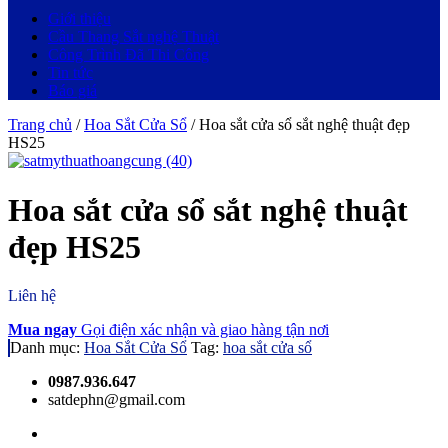
Giới thiệu
Cầu Thang Sắt nghệ Thuật
Công Trình Đã Thi Công
Tin tức
Báo giá
Trang chủ
/
Hoa Sắt Cửa Sổ
/ Hoa sắt cửa sổ sắt nghệ thuật đẹp
HS25
Hoa sắt cửa sổ sắt nghệ thuật
đẹp HS25
Liên hệ
Mua ngay
Gọi điện xác nhận và giao hàng tận nơi
Danh mục:
Hoa Sắt Cửa Sổ
Tag:
hoa sắt cửa sổ
0987.936.647
satdephn@gmail.com