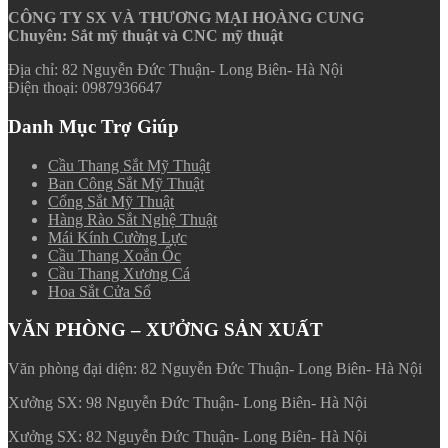
CÔNG TY SX VÀ THƯƠNG MẠI HOÀNG CUNG
Chuyên: Sắt mỹ thuật và CNC mỹ thuật
Địa chỉ: 82 Nguyễn Đức Thuận- Long Biên- Hà Nội
Điện thoại: 0987936647
Danh Mục Trợ Giúp
Cầu Thang Sắt Mỹ Thuật
Ban Công Sắt Mỹ Thuật
Cổng Sắt Mỹ Thuật
Hàng Rào Sắt Nghệ Thuật
Mái Kính Cường Lực
Cầu Thang Xoắn Ốc
Cầu Thang Xương Cá
Hoa Sắt Cửa Sổ
VĂN PHÒNG – XƯỞNG SẢN XUẤT
Văn phòng đại diện: 82 Nguyễn Đức Thuận- Long Biên- Hà Nội
Xưởng SX: 98 Nguyễn Đức Thuận- Long Biên- Hà Nội
Xưởng SX: 82 Nguyễn Đức Thuận- Long Biên- Hà Nội