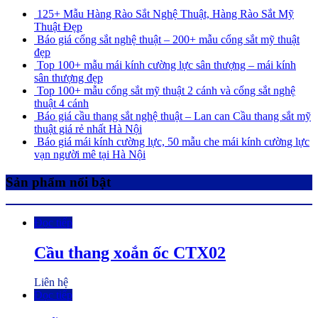
125+ Mẫu Hàng Rào Sắt Nghệ Thuật, Hàng Rào Sắt Mỹ
Thuật Đẹp
Báo giá cổng sắt nghệ thuật – 200+ mẫu cổng sắt mỹ thuật
đẹp
Top 100+ mẫu mái kính cường lực sân thượng – mái kính
sân thượng đẹp
Top 100+ mẫu cổng sắt mỹ thuật 2 cánh và cổng sắt nghệ
thuật 4 cánh
Báo giá cầu thang sắt nghệ thuật – Lan can Cầu thang sắt mỹ
thuật giá rẻ nhất Hà Nội
Báo giá mái kính cường lực, 50 mẫu che mái kính cường lực
vạn người mê tại Hà Nội
Sản phẩm nổi bật
Đọc tiếp
Cầu thang xoắn ốc CTX02
Liên hệ
Đọc tiếp