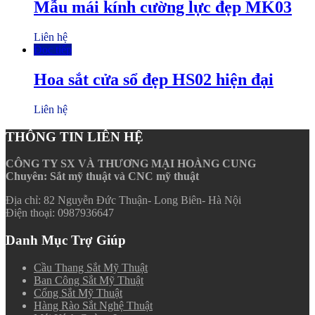
Mẫu mái kính cường lực đẹp MK03
Liên hệ
Đọc tiếp
Hoa sắt cửa sổ đẹp HS02 hiện đại
Liên hệ
THÔNG TIN LIÊN HỆ
CÔNG TY SX VÀ THƯƠNG MẠI HOÀNG CUNG
Chuyên: Sắt mỹ thuật và CNC mỹ thuật
Địa chỉ: 82 Nguyễn Đức Thuận- Long Biên- Hà Nội
Điện thoại: 0987936647
Danh Mục Trợ Giúp
Cầu Thang Sắt Mỹ Thuật
Ban Công Sắt Mỹ Thuật
Cổng Sắt Mỹ Thuật
Hàng Rào Sắt Nghệ Thuật