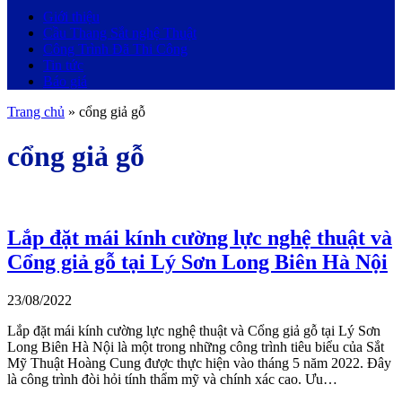
Giới thiệu
Cầu Thang Sắt nghệ Thuật
Công Trình Đã Thi Công
Tin tức
Báo giá
Trang chủ
»
cổng giả gỗ
cổng giả gỗ
Lắp đặt mái kính cường lực nghệ thuật và
Cổng giả gỗ tại Lý Sơn Long Biên Hà Nội
23/08/2022
Lắp đặt mái kính cường lực nghệ thuật và Cổng giả gỗ tại Lý Sơn
Long Biên Hà Nội là một trong những công trình tiêu biểu của Sắt
Mỹ Thuật Hoàng Cung được thực hiện vào tháng 5 năm 2022. Đây
là công trình đòi hỏi tính thẩm mỹ và chính xác cao. Ưu…