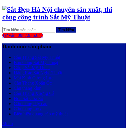
Tìm kiếm
Tư vấn: 0987.936.647
Danh mục sản phẩm
Cầu Thang Sắt Mỹ Thuật
Ban Công Sắt Mỹ Thuật
Cổng Sắt Mỹ Thuật
Hàng Rào Sắt Nghệ Thuật
Mái Kính Cường Lực
Cầu Thang Xoắn Ốc
Cầu thang kính
Cầu Thang Xương Cá
Hoa Sắt Cửa Sổ
Cầu thang dây cáp
Cầu thang inox
Biển hiệu quảng cáo mỹ thuật
Menu