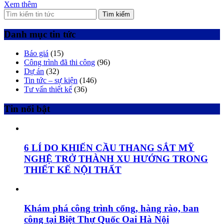
Xem thêm
Tìm kiếm
Danh mục tin tức
Báo giá
(15)
Công trình đã thi công
(96)
Dự án
(32)
Tin tức – sự kiện
(146)
Tư vấn thiết kế
(36)
Tin nổi bật
6 LÍ DO KHIẾN CẦU THANG SẮT MỸ
NGHỆ TRỞ THÀNH XU HƯỚNG TRONG
THIẾT KẾ NỘI THẤT
Khám phá công trình cổng, hàng rào, ban
công tại Biệt Thự Quốc Oai Hà Nội