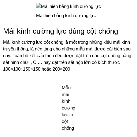
Mái hiên bằng kính cường lực
Mái kính cường lực dùng cột chống
Mái kính cường lực cột chống là một trong những kiểu mái kính
truyền thống, là nền tảng cho những mẫu mái được cải biên sau
này. Toàn bộ kết cấu thép đều được đặt trên các cột chống bằng
sắt hình chữ I, C,… hay đặt trên sắt hộp lớn có kích thước
100×100; 150×150 hoặc 200×200
Mẫu
mái
kính
cương
lực có
cột
chống