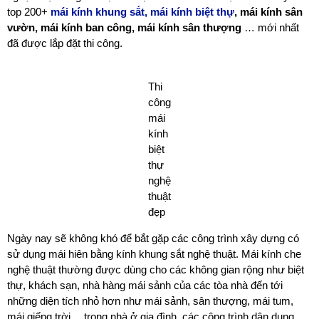
top 200+
mái kính khung sắt, mái kính biệt thự
, mái kính sân
vườn, mái kính ban công, mái kính sân thượng
… mới nhất
đã được lắp đặt thi công.
Thi
công
mái
kính
biệt
thự
nghệ
thuật
đẹp
Ngày nay sẽ không khó để bắt gặp các công trình xây dựng có
sử dụng mái hiên bằng kính khung sắt nghệ thuật. Mái kính che
nghệ thuật thường được dùng cho các không gian rộng như biệt
thự, khách sạn, nhà hàng mái sảnh của các tòa nhà đến tới
những diện tích nhỏ hơn như mái sảnh, sân thượng, mái tum,
mái giếng trời… trong nhà ở gia đình, các công trình dân dụng.