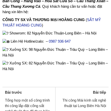
Ban Công – Hàng Rào – Hoa Sắt Cửa Sổ – Cầu Thang Xoắn –
Cầu Thang Xương Cá
. Quý khách hàng cần tư vấn hoặc đặt
hàng xin liên hệ:
CÔNG TY SX VÀ THƯƠNG MẠI HOÀNG CUNG
(
SẮT MỸ
THUẬT HOÀNG CUNG
)
Showrom: 82 Nguyễn Đức Thuận-Long Biên – Hà Nội
Liên Hệ Hotline/zalo:
–
0987 936 647
Xưởng SX: 98 Nguyễn Đức Thuận – Trâu Quỳ – Long Biên –
Hà Nội
Xưởng SX: 82 Nguyễn Đức Thuận – Trâu Quỳ – Long Biên –
Hà Nội
Bài trước
Bài tiếp
Tổng hợp một số công trình
Thi công Mái kính sắt nghệ
thi công lắp đặt cổng sắt
thuật tại Long Biên Hà Nội