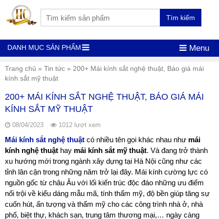
Tìm kiếm
DANH MỤC SẢN PHẨM
Menu
Trang chủ
»
Tin tức
»
200+ Mái kính sắt nghệ thuật, Báo giá mái
kính sắt mỹ thuật
200+ MÁI KÍNH SẮT NGHỆ THUẬT, BÁO GIÁ MÁI
KÍNH SẮT MỸ THUẬT
08/04/2023
1012 lượt xem
Mái kính sắt nghệ thuật
có nhiều tên gọi khác nhau như
mái
kính nghệ thuật
hay
mái kính sắt mỹ thuật
. Và đang trở thành
xu hướng mới trong ngành xây dựng tại Hà Nội cũng như các
tỉnh lân cận trong những năm trở lại đây. Mái kính cường lực có
nguồn gốc từ châu Âu với lối kiến trúc độc đáo những ưu điểm
nổi trội về kiểu dáng mẫu mã, tính thẩm mỹ, độ bền giúp tăng sự
cuốn hút, ấn tượng và thẩm mỹ cho các công trình nhà ở, nhà
phố, biệt thự, khách sạn, trung tâm thương mại,… ngày càng