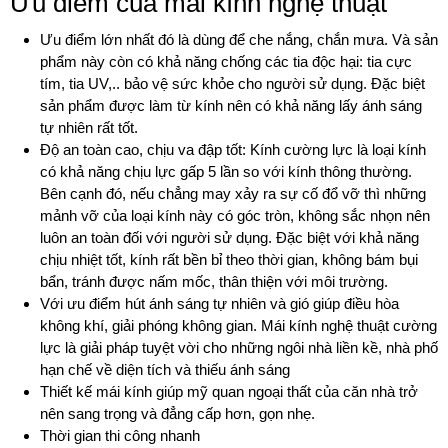
Ưu điểm của mái kính nghệ thuật
Ưu điểm lớn nhất đó là dùng để che nắng, chắn mưa. Và sản
phẩm này còn có khả năng chống các tia độc hại: tia cực
tím, tia UV,.. bảo vệ sức khỏe cho người sử dụng. Đặc biệt
sản phẩm được làm từ kính nên có khả năng lấy ánh sáng
tự nhiên rất tốt.
Độ an toàn cao, chịu va đập tốt: Kính cường lực là loại kính
có khả năng chịu lực gấp 5 lần so với kính thông thường.
Bên cạnh đó, nếu chẳng may xảy ra sự cố đổ vỡ thì những
mảnh vỡ của loại kính này có góc tròn, không sắc nhọn nên
luôn an toàn đối với người sử dụng. Đặc biệt với khả năng
chịu nhiệt tốt, kính rất bền bỉ theo thời gian, không bám bụi
bẩn, tránh được nấm mốc, thân thiện với môi trường.
Với ưu điểm hút ánh sáng tự nhiên và gió giúp điều hòa
không khí, giải phóng không gian. Mái kính nghệ thuật cường
lực là giải pháp tuyệt vời cho những ngôi nhà liền kề, nhà phố
hạn chế về diện tích và thiếu ánh sáng
Thiết kế mái kính giúp mỹ quan ngoại thất của căn nhà trở
nên sang trọng và đẳng cấp hơn, gọn nhẹ.
Thời gian thi công nhanh