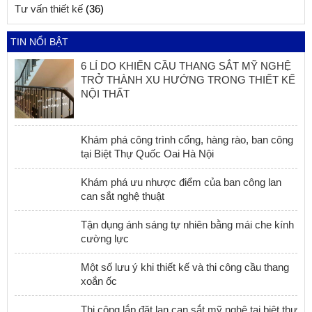
Tư vấn thiết kế
(36)
TIN NỔI BẬT
6 LÍ DO KHIẾN CẦU THANG SẮT MỸ NGHỆ
TRỞ THÀNH XU HƯỚNG TRONG THIẾT KẾ
NỘI THẤT
Khám phá công trình cổng, hàng rào, ban công
tại Biệt Thự Quốc Oai Hà Nội
Khám phá ưu nhược điểm của ban công lan
can sắt nghệ thuật
Tận dụng ánh sáng tự nhiên bằng mái che kính
cường lực
Một số lưu ý khi thiết kế và thi công cầu thang
xoắn ốc
Thi công lắp đặt lan can sắt mỹ nghệ tại biệt thự