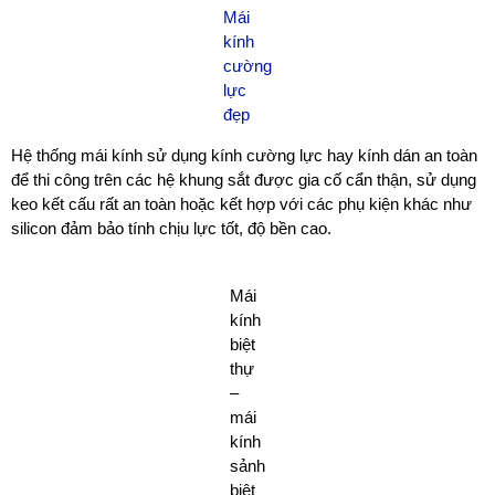
Mái
kính
cường
lực
đẹp
Hệ thống mái kính sử dụng kính cường lực hay kính dán an toàn
để thi công trên các hệ khung sắt được gia cố cẩn thận, sử dụng
keo kết cấu rất an toàn hoặc kết hợp với các phụ kiện khác như
silicon đảm bảo tính chịu lực tốt, độ bền cao.
Mái
kính
biệt
thự
–
mái
kính
sảnh
biệt