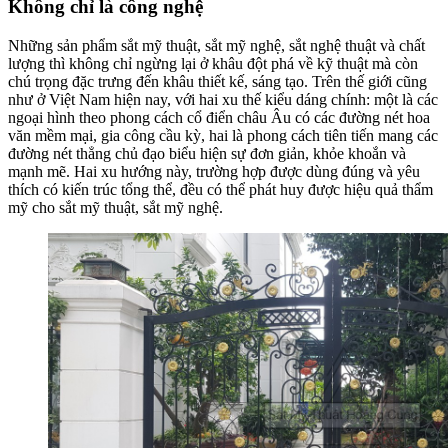
Không chỉ là công nghệ
Những sản phẩm sắt mỹ thuật, sắt mỹ nghệ, sắt nghệ thuật và chất
lượng thì
không
chỉ
ngừng
lại ở khâu đột phá về
kỹ thuật
mà còn
chú trọng
đặc trưng
đến
khâu thiết kế, sáng tạo. Trên thế giới cũng
như ở Việt Nam hiện nay,
với
hai
xu thế
kiểu dáng
chính:
một
là
các
ngoại hình
theo phong cách cổ điển châu Âu
có
các
đường nét hoa
văn mềm mại, gia công cầu kỳ, hai là phong
cách
tiên tiến
mang
các
đường nét thẳng chủ đạo
biểu hiện
sự đơn giản, khỏe khoắn và
mạnh mẽ. Hai
xu hướng
này,
trường hợp
được
dùng
đúng và
yêu
thích
có
kiến trúc tổng thể, đều
có
thể phát huy được hiệu quả thẩm
mỹ cho sắt mỹ thuật, sắt mỹ nghệ.