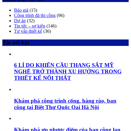
Báo giá
(15)
Công trình đã thi công
(96)
Dự án
(32)
Tin tức – sự kiện
(146)
Tư vấn thiết kế
(36)
Tin nổi bật
6 LÍ DO KHIẾN CẦU THANG SẮT MỸ
NGHỆ TRỞ THÀNH XU HƯỚNG TRONG
THIẾT KẾ NỘI THẤT
Khám phá công trình cổng, hàng rào, ban
công tại Biệt Thự Quốc Oai Hà Nội
Khám phá ưu nhược điểm của ban công lan