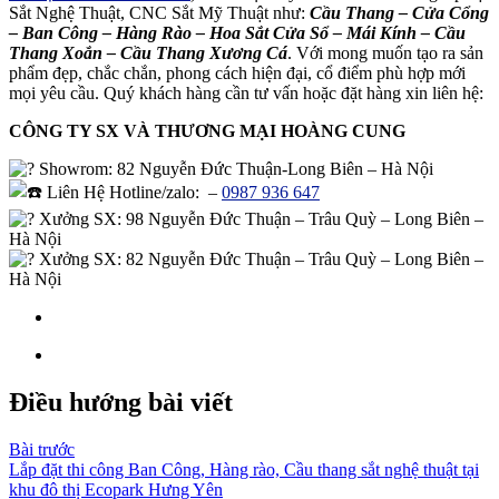
Sắt Nghệ Thuật, CNC Sắt Mỹ Thuật như:
Cầu Thang – Cửa Cổng
– Ban Công – Hàng Rào – Hoa Sắt Cửa Sổ – Mái Kính – Cầu
Thang Xoắn – Cầu Thang Xương Cá
. Với mong muốn tạo ra sản
phẩm đẹp, chắc chắn, phong cách hiện đại, cổ điểm phù hợp mới
mọi yêu cầu. Quý khách hàng cần tư vấn hoặc đặt hàng xin liên hệ:
CÔNG TY SX VÀ THƯƠNG MẠI HOÀNG CUNG
Showrom
: 82 Nguyễn Đức Thuận-Long Biên – Hà Nội
Liên Hệ Hotline/zalo:
–
0987 936 647
Xưởng SX: 98 Nguyễn Đức Thuận – Trâu Quỳ – Long Biên –
Hà Nội
Xưởng SX: 82 Nguyễn Đức Thuận – Trâu Quỳ – Long Biên –
Hà Nội
Điều hướng bài viết
Bài trước
Lắp đặt thi công Ban Công, Hàng rào, Cầu thang sắt nghệ thuật tại
khu đô thị Ecopark Hưng Yên