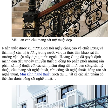
Mẫu lan can cầu thang sắt mỹ thuật đẹp
Nhận thức được
xu hướng
đòi hỏi
ngày càng
cao về chất lượng và
thẩm mỹ của thị trường trong nước và qua
thực tiễn
khảo sát thị
trường
vật liệu
xây dựng nước ngoài, Hoàng Cung đã quyết định
mạnh dạn
đầu tư dây chuyền
thiết bị
đồng bộ
phân phối
những
sản
phẩm sắt mỹ thuật
với
các
sản phẩm
rộng rãi
như: ban công sắt mỹ
thuật
,
cầu thang sắt nghệ thuật, cửa cổng sắt nghệ thuật, hàng rào sắt
nghệ thuật,
Mái kính nghệ thuật
, xích đu … tất cả các sản phẩm có
thể làm được bằng sắt nghệ thuật…