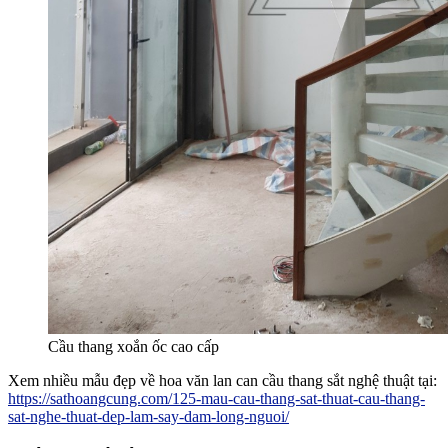
Cầu thang xoắn ốc cao cấp
Xem nhiều mẫu đẹp về hoa văn lan can cầu thang sắt nghệ thuật tại:
https://sathoangcung.com/125-mau-cau-thang-sat-thuat-cau-thang-
sat-nghe-thuat-dep-lam-say-dam-long-nguoi/