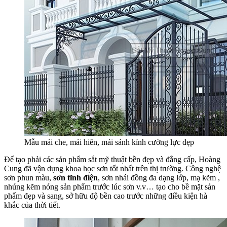
Mẫu mái che, mái hiên, mái sảnh kính cường lực đẹp
Để tạo
phải
các
sản phẩm sắt mỹ thuật bền đẹp và đẳng cấp, Hoàng
Cung đã
vận dụng
khoa học
sơn
tốt
nhất trên thị trường. Công nghệ
sơn phun màu,
sơn tĩnh điện
, sơn
nhái
đồng
đa dạng
lớp, mạ kẽm ,
nhúng kẽm nóng sản phẩm trước
lúc
sơn v.v… tạo cho bề mặt sản
phẩm đẹp và sang,
sở hữu
độ bền cao trước
những
điều kiện
hà
khắc
của thời tiết.