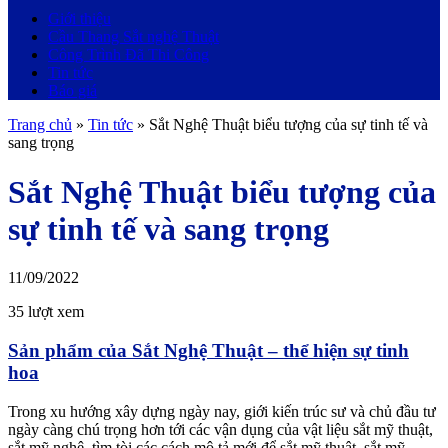
Giới thiệu
Cầu Thang Sắt nghệ Thuật
Công Trình Đã Thi Công
Tin tức
Báo giá
Trang chủ
»
Tin tức
»
Sắt Nghệ Thuật biểu tượng của sự tinh tế và
sang trọng
Sắt Nghệ Thuật biểu tượng của
sự tinh tế và sang trọng
11/09/2022
35 lượt xem
Sản phẩm của Sắt Nghệ Thuật – thể hiện sự tinh
hoa
Trong
xu hướng
xây dựng ngày nay, giới kiến trúc sư và chủ đầu tư
ngày càng
chú trọng hơn
tới
các
vận dụng
của vật liệu sắt mỹ thuật,
sắt mỹ nghệ,
tìm
tòi
các
cách
mô tả
mới để sắt mỹ thuật, sắt mỹ