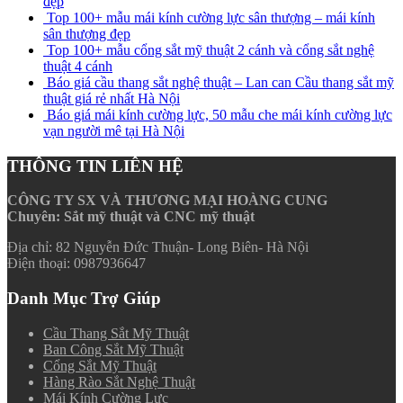
đẹp
Top 100+ mẫu mái kính cường lực sân thượng – mái kính
sân thượng đẹp
Top 100+ mẫu cổng sắt mỹ thuật 2 cánh và cổng sắt nghệ
thuật 4 cánh
Báo giá cầu thang sắt nghệ thuật – Lan can Cầu thang sắt mỹ
thuật giá rẻ nhất Hà Nội
Báo giá mái kính cường lực, 50 mẫu che mái kính cường lực
vạn người mê tại Hà Nội
THÔNG TIN LIÊN HỆ
CÔNG TY SX VÀ THƯƠNG MẠI HOÀNG CUNG
Chuyên: Sắt mỹ thuật và CNC mỹ thuật
Địa chỉ: 82 Nguyễn Đức Thuận- Long Biên- Hà Nội
Điện thoại: 0987936647
Danh Mục Trợ Giúp
Cầu Thang Sắt Mỹ Thuật
Ban Công Sắt Mỹ Thuật
Cổng Sắt Mỹ Thuật
Hàng Rào Sắt Nghệ Thuật
Mái Kính Cường Lực