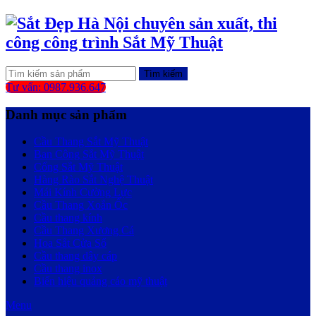
Tìm kiếm
Tư vấn: 0987.936.647
Danh mục sản phẩm
Cầu Thang Sắt Mỹ Thuật
Ban Công Sắt Mỹ Thuật
Cổng Sắt Mỹ Thuật
Hàng Rào Sắt Nghệ Thuật
Mái Kính Cường Lực
Cầu Thang Xoắn Ốc
Cầu thang kính
Cầu Thang Xương Cá
Hoa Sắt Cửa Sổ
Cầu thang dây cáp
Cầu thang inox
Biển hiệu quảng cáo mỹ thuật
Menu