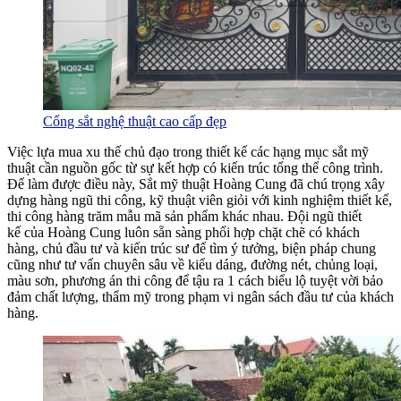
Cổng sắt nghệ thuật cao cấp đẹp
Việc lựa
mua
xu thế
chủ đạo trong
thiết kế
các
hạng mục sắt mỹ
thuật cần
nguồn gốc
từ sự
kết hợp
có
kiến trúc
tổng thể
công trình.
Để
làm
được điều này, Sắt mỹ thuật Hoàng Cung đã chú trọng xây
dựng
hàng ngũ
thi công,
kỹ thuật
viên
giỏi
với
kinh nghiệm thiết kế,
thi công hàng trăm
mẫu
mã sản phẩm khác nhau. Đội ngũ thiết
kế của Hoàng Cung luôn sẵn sàng
phối hợp
chặt chẽ
có
khách
hàng, chủ đầu tư và kiến trúc sư để
tìm
ý tưởng,
biện pháp
chung
cũng như
tư vấn
chuyên sâu về kiểu dáng, đường nét, chủng loại,
màu sơn, phương án thi công để
tậu
ra
1
cách
biểu lộ
tuyệt vời
bảo
đảm
chất lượng, thẩm mỹ trong
phạm vi
ngân sách đầu tư của khách
hàng.