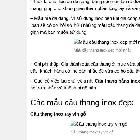
– Inox là chất liệu có độ sáng, bóng cao nên tạo ra 
thang, giúp cho không gian thêm phần lộng lẫy và sán
– Mẫu mã đa dạng: Vì sử dụng inox nên khi gia công s
bạn sẽ có cơ hội sở hữu những mẫu cầu thang đa dạn
gian mà bạn muốn sử dụng.
Mẫu cầu thang inox đẹp mới nhất
– Chi phí thấp: Giá thành của cầu thang ở mức vừa ph
vậy, khách hàng có thể cân nhắc để vừa có bộ cầu th
– Cuối dễ việc lau chùi vệ sinh.
Cầu thang bằng inox
nó trơn nhẵn và không bị gố bẩn
Các mẫu cầu thang inox đẹp:
Cầu thang inox tay vin gỗ
Cầu thang inox tay vịn gỗ