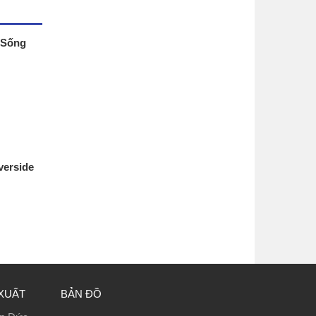
 Sống
verside
XUẤT
BẢN ĐỒ