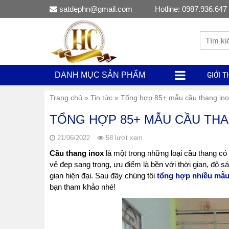
satdephn@gmail.com
Hotline: 0987.936.647
GIỚI T
DANH MỤC SẢN PHẨM
Trang chủ
»
Tin tức
»
Tổng hợp 85+ mẫu cầu thang inox
TỔNG HỢP 85+ MẪU CẦU THAN
21/06/2022
58 lượt xem
Cầu thang inox
là một trong những loại cầu thang có
vẻ đẹp sang trọng, ưu điểm là bền với thời gian, độ 
gian hiện đại. Sau đây chúng tôi
tổng hợp nhiều mẫu 
bạn tham khảo nhé!