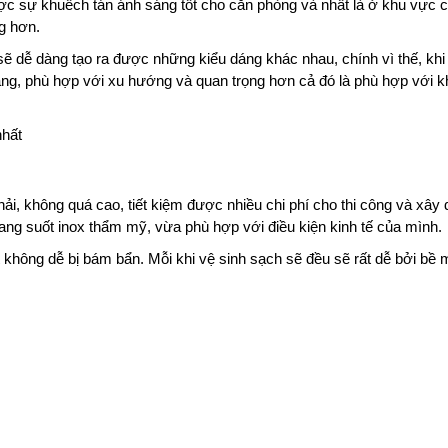
được sự khuếch tán ánh sáng tốt cho căn phòng và nhất là ở khu vực 
g hơn.
ẽ dễ dàng tạo ra được những kiểu dáng khác nhau, chính vì thế, khi
g, phù hợp với xu hướng và quan trọng hơn cả đó là phù hợp với 
ải, không quá cao, tiết kiệm được nhiều chi phí cho thi công và xây 
ang suốt inox thẩm mỹ, vừa phù hợp với điều kiện kinh tế của mình.
không dễ bị bám bẩn. Mỗi khi vệ sinh sạch sẽ đều sẽ rất dễ bởi bề 