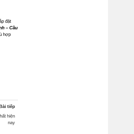
ắp đặt
nh – Cầu
hù hợp
Bài tiếp
hất hiện
nay