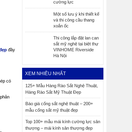
cường lực
Một số lưu ý khi thiết kế
và thi công cầu thang
xoắn ốc
Thi công lắp đặt lan can
sắt mỹ nghệ tại biệt thự
 đẹp
đầy
VINHOME Riverside
Hà Nội
XEM NHIỀU NHẤT
hép có
125+ Mẫu Hàng Rào Sắt Nghệ Thuật,
Hàng Rào Sắt Mỹ Thuật Đẹp
 phản
Báo giá cổng sắt nghệ thuật – 200+
mẫu cổng sắt mỹ thuật đẹp
Top 100+ mẫu mái kính cường lực sân
thượng – mái kính sân thượng đẹp