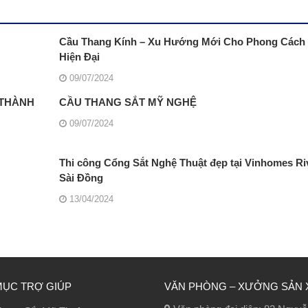
Cầu Thang Kính – Xu Hướng Mới Cho Phong Cách
Hiện Đại
09/07/2024
 THÀNH
CẦU THANG SẮT MỸ NGHỆ
09/07/2024
Thi công Cổng Sắt Nghệ Thuật đẹp tại Vinhomes Ri
Sài Đồng
13/04/2024
MỤC TRỢ GIÚP
VĂN PHÒNG – XƯỞNG SẢN 