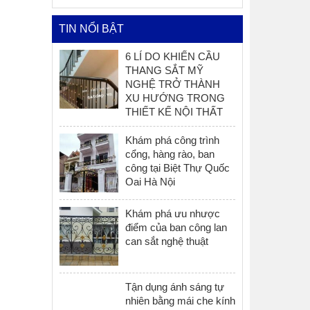
TIN NỔI BẬT
6 LÍ DO KHIẾN CẦU
THANG SẮT MỸ
NGHỆ TRỞ THÀNH
XU HƯỚNG TRONG
THIẾT KẾ NỘI THẤT
Khám phá công trình
cổng, hàng rào, ban
công tại Biệt Thự Quốc
Oai Hà Nội
Khám phá ưu nhược
điểm của ban công lan
can sắt nghệ thuật
Tận dụng ánh sáng tự
nhiên bằng mái che kính