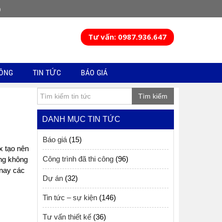
)
Tư vấn: 0987.936.647
CÔNG
TIN TỨC
BÁO GIÁ
Tìm kiếm
DANH MỤC TIN TỨC
Báo giá
(15)
x tạo nên
Công trình đã thi công
(96)
ững không
 nay các
Dự án
(32)
Tin tức – sự kiện
(146)
Tư vấn thiết kế
(36)