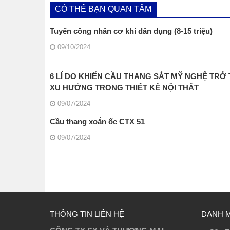
CÓ THỂ BẠN QUAN TÂM
Tuyển công nhân cơ khí dân dụng (8-15 triệu)
09/10/2024
6 LÍ DO KHIẾN CẦU THANG SẮT MỸ NGHỆ TRỞ
XU HƯỚNG TRONG THIẾT KẾ NỘI THẤT
09/07/2024
Cầu thang xoắn ốc CTX 51
09/07/2024
THÔNG TIN LIÊN HỆ
DANH 